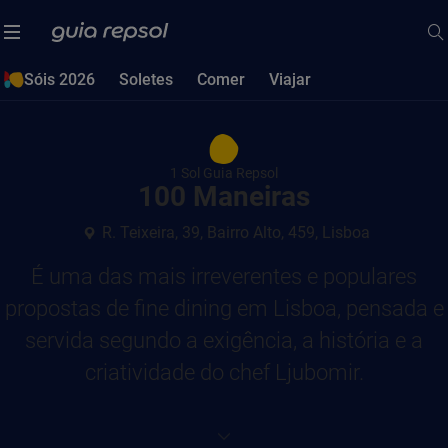
Sóis 2026
Soletes
Comer
Viajar
1 Sol Guia Repsol
100 Maneiras
R. Teixeira, 39, Bairro Alto, 459, Lisboa
É uma das mais irreverentes e populares
propostas de fine dining em Lisboa, pensada e
servida segundo a exigência, a história e a
criatividade do chef Ljubomir.