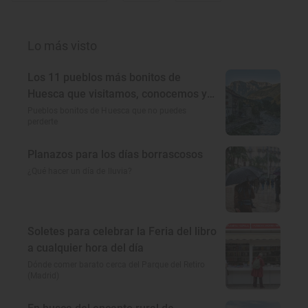
Lo más visto
Los 11 pueblos más bonitos de
Huesca que visitamos, conocemos y
amamos
Pueblos bonitos de Huesca que no puedes
perderte
Planazos para los días borrascosos
¿Qué hacer un día de lluvia?
Soletes para celebrar la Feria del libro
a cualquier hora del día
Dónde comer barato cerca del Parque del Retiro
(Madrid)