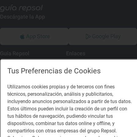
Descárgate la App
App Store
Google Play
Guía Repsol
Enlaces
Comer
Contacto
Tus Preferencias de Cookies
Viajar
Sala de prensa
Utilizamos cookies propias y de terceros con fines
Dormir
Canal de ética
técnicos, personalización, análisis y publicitarios,
incluyendo anuncios personalizados a partir de tus datos.
Estos últimos pueden incluir la creación de un perfil con
tus hábitos de navegación, pudiendo vincular tus
dispositivos, combinar tus datos online y offline, y
Política de privacidad
Política de cookies
Nota legal
compartirlos con otras empresas del grupo Repsol.