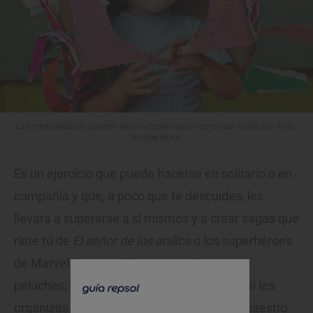
Las manualidades pueden servir también para improvisar fantasías. Foto:
Shutterstock.
Es un ejercicio que puede hacerse en solitario o en
compañía y que, a poco que te descuides, les
llevará a superarse a sí mismos y a crear sagas que
ríete tú de
El señor de los anillos
o los superhéroes
de Marvel. Los teatrillos con marionetas o
peluches, tanto si los inventan ellos como si les
organizas una sesión en la que tú eres el maestro