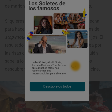
de marionetas son también muy socorridos.
Si quieres llevarlo a un nivel superior, aprovecha
para hacer pequeños vídeos o cortometrajes de
stop-motion
con el material que creen tus hijos. El
resultado merecerá la pena, aunque solo sea por
las risas que os echaréis en el proceso. Y quién
sabe, a lo mejor por el camino tus pequeños
descubren su vocación como directores de cine.