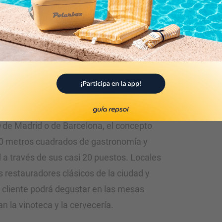
en la barra de El Cantábrico. Foto: Facebook.
a apabullante
n
de Madrid o de Barcelona, el concepto
0 metros cuadrados de gastronomía y
d a través de sus casi 20 puestos. Locales
 restauradores clásicos de la ciudad y
l cliente podrá degustar en las mesas
n la vinoteca y la cervecería.