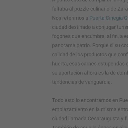
faltaba al puzzle culinario de Zar
Nos referimos a
Puerta Cinegia 
ciudad destinado a conjugar turism
fogones que encumbra, al fin, a e
panorama patrio. Porque si su co
calidad de los productos que con
huerta, esas carnes estupendas q
su aportación ahora es la de comb
tendencias de vanguardia.
Todo esto lo encontramos en Pue
emplazamiento en la misma entra
ciudad llamada Cesaraugusta y f
También de aquella época es el g