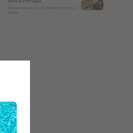
lleva a Portugal
Restaurantes en la A-5: dónde comer rico y
barato