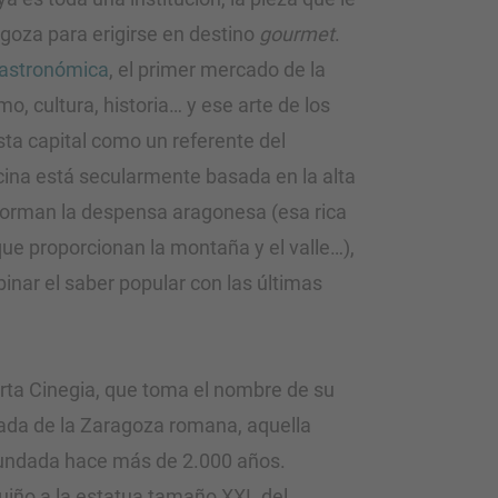
agoza para erigirse en destino
gourmet
.
Gastronómica
, el primer mercado de la
o, cultura, historia… y ese arte de los
sta capital como un referente del
cina está secularmente basada en la alta
forman la despensa aragonesa (esa rica
ue proporcionan la montaña y el valle…),
inar el saber popular con las últimas
rta Cinegia, que toma el nombre de su
da de la Zaragoza romana, aquella
undada hace más de 2.000 años.
uiño a la estatua tamaño XXL del