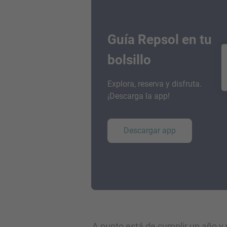
Guía Repsol en tu
bolsillo
Explora, reserva y disfruta.
¡Descarga la app!
Descargar app
A punto está de cumplir un año y y