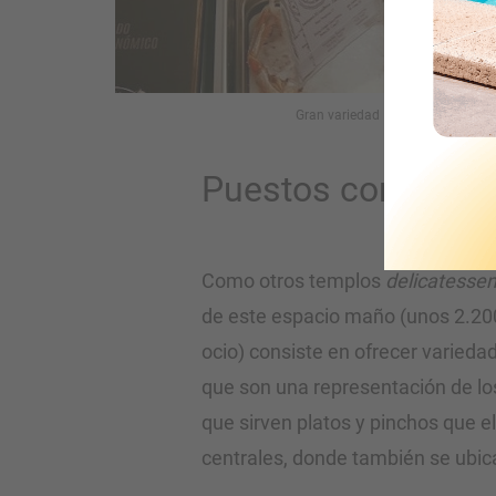
Gran variedad de marisco fresco 
Puestos con ofert
Como otros templos
delicatesse
de este espacio maño (unos 2.20
ocio) consiste en ofrecer varieda
que son una representación de los
que sirven platos y pinchos que e
centrales, donde también se ubica