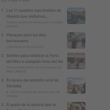
1
Los 11 pueblos más bonitos de
Huesca que visitamos,
conocemos y amamos
Pueblos bonitos de Huesca que no puedes
perderte
2
Planazos para los días
borrascosos
¿Qué hacer un día de lluvia?
3
Soletes para celebrar la Feria
del libro a cualquier hora del día
Dónde comer barato cerca del Parque del
Retiro (Madrid)
4
En busca del encanto rural de
Córdoba
A 100 km a la redonda: qué ver cerca de
Córdoba
5
El gusto de la autovía que te