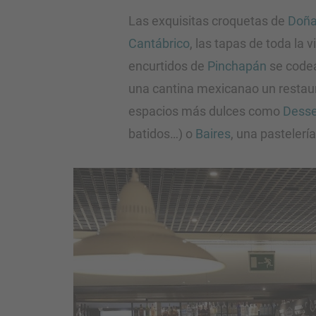
Las exquisitas croquetas de
Doña
Cantábrico
, las tapas de toda la 
encurtidos de
Pinchapán
se codea
una cantina mexicanao un restaur
espacios más dulces como
Dess
batidos…) o
Baires
, una pastelerí