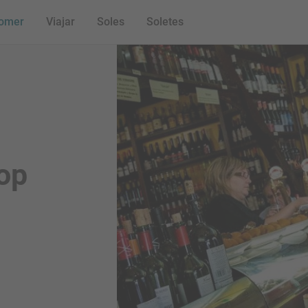
omer
Viajar
Soles
Soletes
op