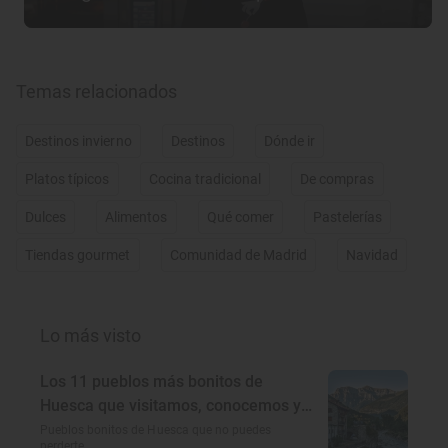
Temas relacionados
Destinos invierno
Destinos
Dónde ir
Platos típicos
Cocina tradicional
De compras
Dulces
Alimentos
Qué comer
Pastelerías
Tiendas gourmet
Comunidad de Madrid
Navidad
Lo más visto
Los 11 pueblos más bonitos de
Huesca que visitamos, conocemos y
amamos
Pueblos bonitos de Huesca que no puedes
perderte