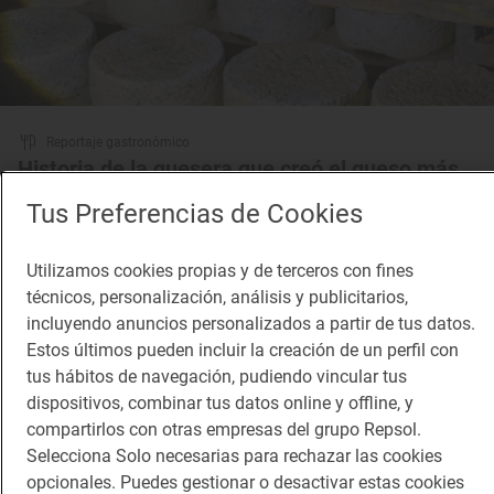
Reportaje gastronómico
Historia de la quesera que creó el queso más
caro del mundo
Tus Preferencias de Cookies
Quesería ‘Los Puertos’ (Poo de Cabrales, Asturias)
Utilizamos cookies propias y de terceros con fines
técnicos, personalización, análisis y publicitarios,
incluyendo anuncios personalizados a partir de tus datos.
Estos últimos pueden incluir la creación de un perfil con
tus hábitos de navegación, pudiendo vincular tus
dispositivos, combinar tus datos online y offline, y
compartirlos con otras empresas del grupo Repsol.
Selecciona Solo necesarias para rechazar las cookies
opcionales. Puedes gestionar o desactivar estas cookies