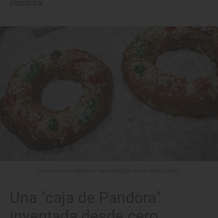
Pandora".
Los roscones veganos "se constipan si los dejas fuera".
Una "caja de Pandora"
inventada desde cero