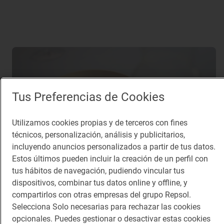
15
Tus Preferencias de Cookies
Ver galería de fotos completa
Utilizamos cookies propias y de terceros con fines
técnicos, personalización, análisis y publicitarios,
incluyendo anuncios personalizados a partir de tus datos.
Temas relacionados
Estos últimos pueden incluir la creación de un perfil con
tus hábitos de navegación, pudiendo vincular tus
Camino de Santiago
Destinos mochileros
dispositivos, combinar tus datos online y offline, y
compartirlos con otras empresas del grupo Repsol.
Destinos
Dónde ir
Restaurantes
Selecciona Solo necesarias para rechazar las cookies
Dónde comer
Santiago de Compostela
opcionales. Puedes gestionar o desactivar estas cookies