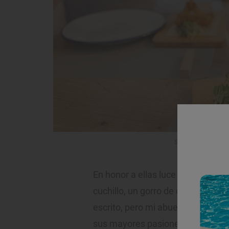
Salmonete de roca 
En honor a ellas luce un tatuaje e
cuchillo, un gorro de chef tubular 
escrito, pero mi abuela lo decía a
sus mayores pasiones en su primer