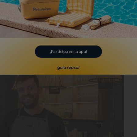
e que santifica el producto, la
 ancestrales de Madrid, desde el siglo
ndades del vino natural.