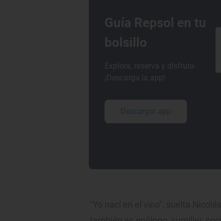
Guía Repsol en tu
bolsillo
Explora, reserva y disfruta.
¡Descarga la app!
Descargar app
"Yo nací en el vino", suelta Nicol
también es enólogo, sumiller, co