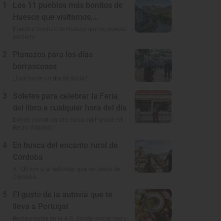
1
Los 11 pueblos más bonitos de
Huesca que visitamos,
conocemos y amamos
Pueblos bonitos de Huesca que no puedes
perderte
2
Planazos para los días
borrascosos
¿Qué hacer un día de lluvia?
3
Soletes para celebrar la Feria
del libro a cualquier hora del día
Dónde comer barato cerca del Parque del
Retiro (Madrid)
4
En busca del encanto rural de
Córdoba
A 100 km a la redonda: qué ver cerca de
Córdoba
5
El gusto de la autovía que te
lleva a Portugal
Restaurantes en la A-5: dónde comer rico y