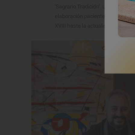
'Sagrario Tradición'. Un restaurant
elaboración paciente, las recetas
XVIII hasta la actualidad, y las bo