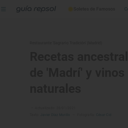
Soletes de Famosos
C
Restaurante 'Sagrario Tradición' (Madrid)
Recetas ancestra
de 'Madrí' y vinos
naturales
–
Actualizado: 28/01/2021
Texto:
Javier Díaz Murillo
–
Fotografía:
César Cid