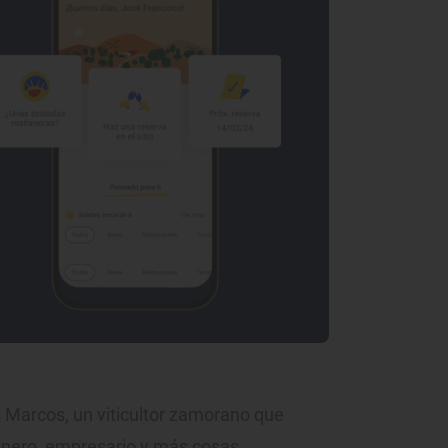
ás Marcos, un viticultor zamorano que
cinero, empresario y más cosas.