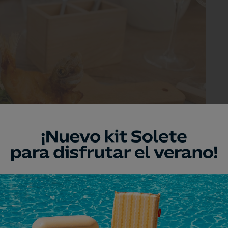
frito con mahonesa de azafrán.
n el dorso de la mano izquierda con un
y una frase:
mise unplace
. "Está mal
sí", explica Marcos. Hoy trata de conjugar
 proyecto de restauración en la capital,