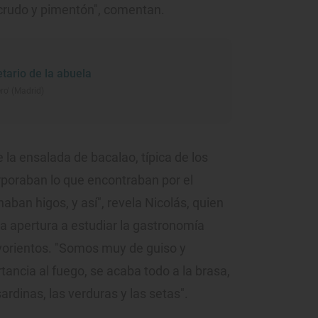
 crudo y pimentón", comentan.
etario de la abuela
ro' (Madrid)
la ensalada de bacalao, típica de los
poraban lo que encontraban por el
aban higos, y así", revela Nicolás, quien
a apertura a estudiar la gastronomía
lvorientos. "Somos muy de guiso y
ancia al fuego, se acaba todo a la brasa,
sardinas, las verduras y las setas".