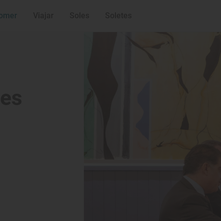
omer
Viajar
Soles
Soletes
les