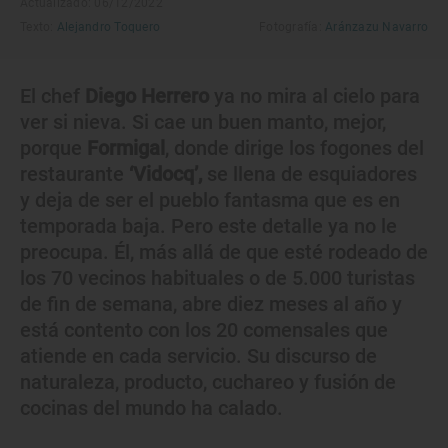
Actualizado: 06/12/2022
Texto:
Alejandro Toquero
Fotografía:
Aránzazu Navarro
El chef
Diego Herrero
ya no mira al cielo para
ver si nieva. Si cae un buen manto, mejor,
porque
Formigal
, donde dirige los fogones del
restaurante
‘Vidocq’,
se llena de esquiadores
y deja de ser el pueblo fantasma que es en
temporada baja. Pero este detalle ya no le
preocupa. Él, más allá de que esté rodeado de
los 70 vecinos habituales o de 5.000 turistas
de fin de semana, abre diez meses al año y
está contento con los 20 comensales que
atiende en cada servicio. Su discurso de
naturaleza, producto, cuchareo y fusión de
cocinas del mundo ha calado.