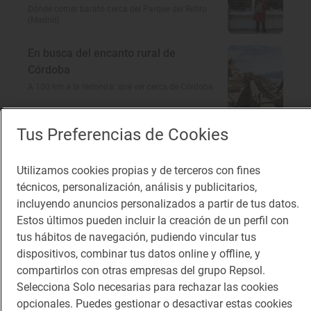
Dónde comer barato cerca del Parque del Retiro
(Madrid)
En busca del encanto rural de
Córdoba
A 100 km a la redonda: qué ver cerca de Córdoba
El gusto de la autovía que te lleva a
Tus Preferencias de Cookies
Portugal
Restaurantes en la A-5: dónde comer rico y barato
Utilizamos cookies propias y de terceros con fines
técnicos, personalización, análisis y publicitarios,
incluyendo anuncios personalizados a partir de tus datos.
Estos últimos pueden incluir la creación de un perfil con
tus hábitos de navegación, pudiendo vincular tus
Te puede interesar
dispositivos, combinar tus datos online y offline, y
compartirlos con otras empresas del grupo Repsol.
Selecciona Solo necesarias para rechazar las cookies
opcionales. Puedes gestionar o desactivar estas cookies