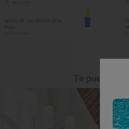
Monumento
Iglesia de San Vicente de la
C
Roda
M
Isábena, Huesca
Al
Te puede int