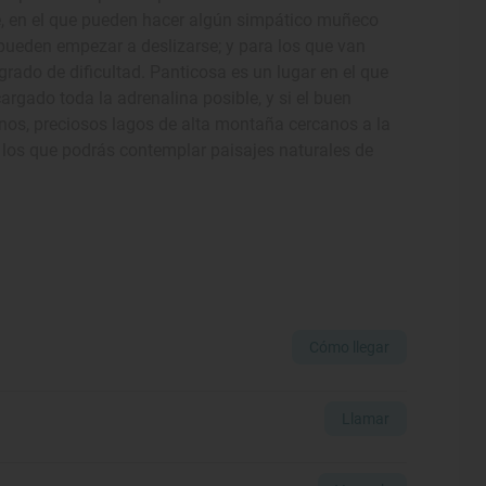
ve, en el que pueden hacer algún simpático muñeco
 pueden empezar a deslizarse; y para los que van
grado de dificultad. Panticosa es un lugar en el que
rgado toda la adrenalina posible, y si el buen
nos, preciosos lagos de alta montaña cercanos a la
e los que podrás contemplar paisajes naturales de
Cómo llegar
Llamar