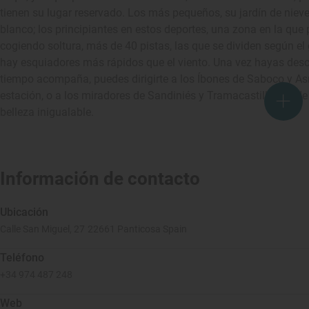
tienen su lugar reservado. Los más pequeños, su jardín de nie
blanco; los principiantes en estos deportes, una zona en la que
cogiendo soltura, más de 40 pistas, las que se dividen según el 
hay esquiadores más rápidos que el viento. Una vez hayas desca
tiempo acompaña, puedes dirigirte a los Íbones de Saboco y As
estación, o a los miradores de Sandiniés y Tramacastilla, desd
belleza inigualable.
Información de contacto
Ubicación
Calle San Miguel, 27 22661 Panticosa Spain
Teléfono
+34 974 487 248
Web