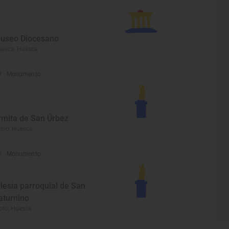
useo Diocesano
esca, Huesca
Monumento
rmita de San Úrbez
nlo, Huesca
Monumento
glesia parroquial de San
aturnino
oto, Huesca