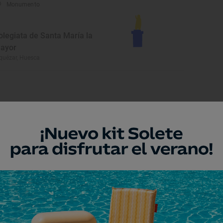
Monumento
olegiata de Santa María la
ayor
quézar, Huesca
eresar