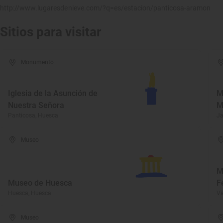
http://www.lugaresdenieve.com/?q=es/estacion/panticosa-aramon
Sitios para visitar
Monumento
Iglesia de la Asunción de
M
Nuestra Señora
M
Panticosa, Huesca
Ja
Museo
M
Museo de Huesca
F
Huesca, Huesca
Va
Museo