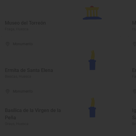
Museo del Torreón
M
Fraga, Huesca
Hu
Monumento
Ermita de Santa Elena
E
Biescas, Huesca
Fa
Monumento
Basílica de la Virgen de la
I
Peña
S
Graus, Huesca
Br