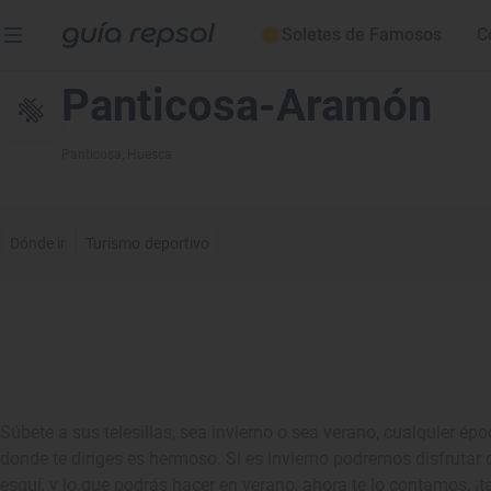
Soletes de Famosos
C
Panticosa-Aramón
Panticosa
, Huesca
Dónde ir
Turismo deportivo
Súbete a sus telesillas, sea invierno o sea verano, cualquier épo
donde te diriges es hermoso. Si es invierno podremos disfrutar 
esquí, y lo que podrás hacer en verano, ahora te lo contamos, ¡