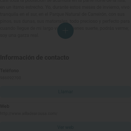
casi toda la población se acumula en la parte norte de la isla,
en un itsmo estrecho. Yo, durante estos meses de invierno, vivo
tranquila en el sur, en el Parque Natural de Carreirón, con sus
pinos, sus dunas, sus matorrales, todo precioso y perfecto para
cuando llegue de mi largo viaje. Si tienes suerte, podrás verme;
soy una garza real.
Información de contacto
Teléfono
986092700
Llamar
Web
http://www.ailladearousa.com/
Ver web