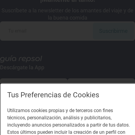
Suscríbete a la newsletter de los amantes del viaje y de
la buena comida
Suscribirme
Descárgate la App
App Store
Google Play
Tus Preferencias de Cookies
Guía Repsol
Enlaces
Utilizamos cookies propias y de terceros con fines
técnicos, personalización, análisis y publicitarios,
Comer
Contacto
incluyendo anuncios personalizados a partir de tus datos.
Viajar
Sala de prensa
Estos últimos pueden incluir la creación de un perfil con