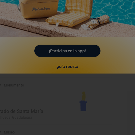
laza de toros de Brihuega
ihuega, Guadalajara
Lugar Emblemático
uevas Árabes
ihuega, Guadalajara
Monumento
rado de Santa María
ihuega, Guadalajara
Museo