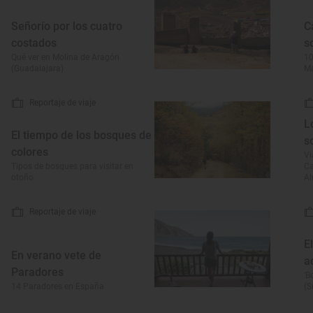
Señorío por los cuatro
C
costados
s
Qué ver en Molina de Aragón
10
(Guadalajara)
M
Reportaje de viaje
L
El tiempo de los bosques de
s
colores
Vi
Tipos de bosques para visitar en
Ca
otoño
Al
Reportaje de viaje
E
En verano vete de
a
Paradores
‘B
14 Paradores en España
(S