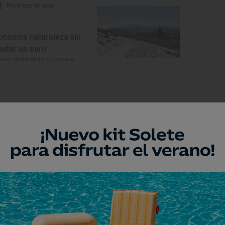
Reportaje de viaje
onsume naturaleza sin
astar un euro
anes gratis en la naturaleza
Monumento
glesia de San Felipe
ihuega, Guadalajara
Monumento