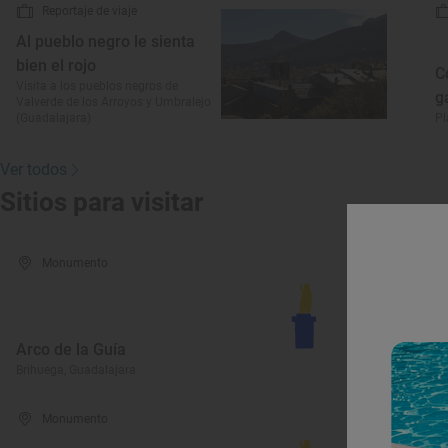
Reportaje de viaje
Al pueblo negro le sienta
bien el rojo
C
Visita a los pueblos negros de
g
Valverde de los Arroyos y Umbralejo
(Guadalajara)
Pl
Ver todos
Sitios para visitar
Monumento
Arco de la Guía
I
Brihuega, Guadalajara
Br
Monumento