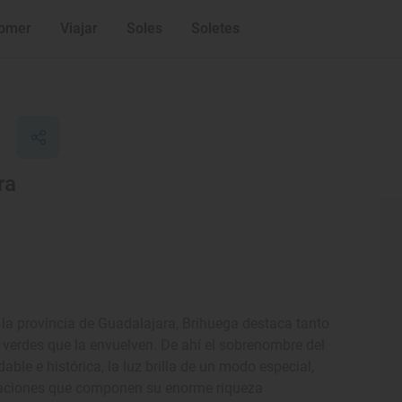
omer
Viajar
Soles
Soletes
ra
n la provincia de Guadalajara, Brihuega destaca tanto
 verdes que la envuelven. De ahí el sobrenombre del
adable e histórica, la luz brilla de un modo especial,
caciones que componen su enorme riqueza