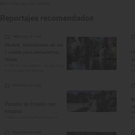
http://brihuega.es/turismo/
Reportajes recomendados
Reportaje de viaje
Madrid, excursiones de ida
y vuelta para conocernos
U
mejor
d
A 100 km a la redonda: escapadas y
Pa
qué ver cerca de Madrid
Ha
Reportaje de viaje
B
Pueblos de España con
n
encanto
Re
Pueblos más bonitos de España
So
Reportaje de viaje