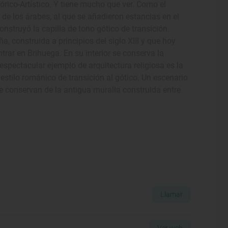
órico-Artístico. Y tiene mucho que ver. Como el
n de los árabes, al que se añadieron estancias en el
 construyó la capilla de tono gótico de transición.
a, construida a principios del siglo XIII y que hoy
r en Brihuega. En su interior se conserva la
 espectacular ejemplo de arquitectura religiosa es la
n estilo románico de transición al gótico. Un escenario
se conservan de la antigua muralla construida entre
Llamar
Ver web