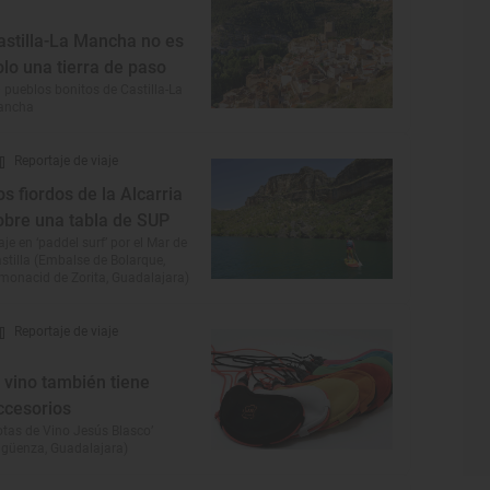
astilla-La Mancha no es
olo una tierra de paso
 pueblos bonitos de Castilla-La
ancha
Reportaje de viaje
os fiordos de la Alcarria
obre una tabla de SUP
aje en ‘paddel surf’ por el Mar de
stilla (Embalse de Bolarque,
monacid de Zorita, Guadalajara)
Reportaje de viaje
l vino también tiene
ccesorios
otas de Vino Jesús Blasco’
igüenza, Guadalajara)