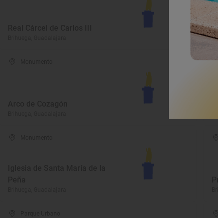
Real Cárcel de Carlos III
P
Brihuega, Guadalajara
Br
Monumento
Arco de Cozagón
C
Brihuega, Guadalajara
Br
Monumento
Iglesia de Santa María de la
Peña
P
Brihuega, Guadalajara
Br
Parque Urbano