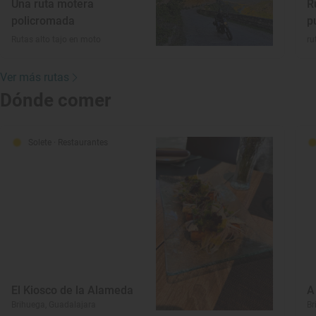
Una ruta motera
R
policromada
p
Rutas alto tajo en moto
ru
Ver más rutas
Dónde comer
Solete
· Restaurantes
El Kiosco de la Alameda
A
Brihuega, Guadalajara
Br