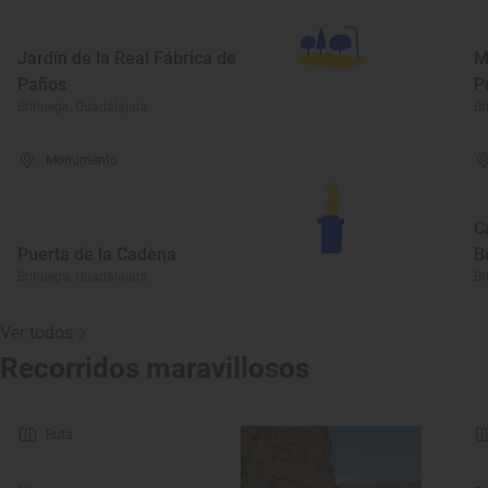
Jardín de la Real Fábrica de
M
Paños
P
Brihuega, Guadalajara
Br
Monumento
C
Puerta de la Cadena
B
Brihuega, Guadalajara
Br
Ver todos
Recorridos maravillosos
Ruta