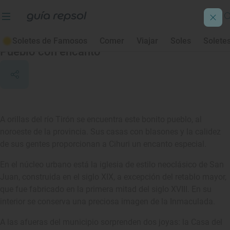
Cihuri
Soletes de Famosos
Comer
Viajar
Soles
Solete
Pueblo con encanto
A orillas del río Tirón se encuentra este bonito pueblo, al
noroeste de la provincia. Sus casas con blasones y la calidez
de sus gentes proporcionan a Cihuri un encanto especial.
En el núcleo urbano está la iglesia de estilo neoclásico de San
Juan, construida en el siglo XIX, a excepción del retablo mayor,
que fue fabricado en la primera mitad del siglo XVIII. En su
interior se conserva una preciosa imagen de la Inmaculada.
A las afueras del municipio sorprenden dos joyas: la Casa del