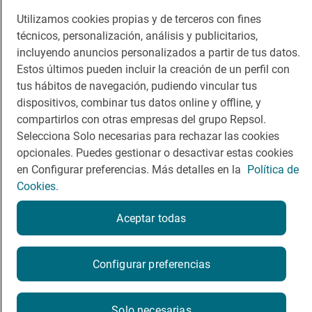
Guía Repsol
Enlaces
Utilizamos cookies propias y de terceros con fines
técnicos, personalización, análisis y publicitarios,
Comer
Contacto
incluyendo anuncios personalizados a partir de tus datos.
Viajar
Sala de prensa
Estos últimos pueden incluir la creación de un perfil con
tus hábitos de navegación, pudiendo vincular tus
Dormir
Canal de ética
dispositivos, combinar tus datos online y offline, y
compartirlos con otras empresas del grupo Repsol.
Selecciona Solo necesarias para rechazar las cookies
opcionales. Puedes gestionar o desactivar estas cookies
en Configurar preferencias. Más detalles en la
Política de
Política de privacidad
Política de cookies
Nota legal
Cookies.
Condiciones del servicio
© Repsol S.A. 2000
- 2026
Aceptar todas
Configurar preferencias
Solo necesarias