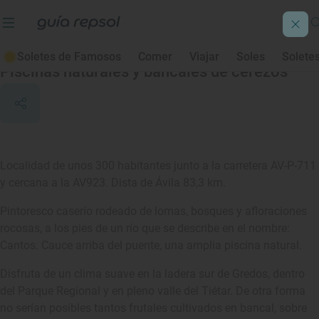
El Hornillo
Soletes de Famosos
Comer
Viajar
Soles
Solete
Piscinas naturales y bancales de cerezos
Localidad de unos 300 habitantes junto a la carretera AV-P-711
y cercana a la AV923. Dista de Ávila 83,3 km.
Pintoresco caserío rodeado de lomas, bosques y afloraciones
rocosas, a los pies de un río que se describe en el nombre:
Cantos. Cauce arriba del puente, una amplia piscina natural.
Disfruta de un clima suave en la ladera sur de Gredos, dentro
del Parque Regional y en pleno valle del Tiétar. De otra forma
no serían posibles tantos frutales cultivados en bancal, sobre