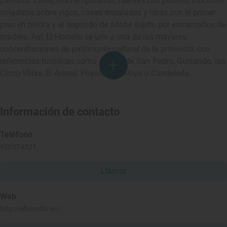
pantalla. Callejuelas empinadas, fuentes con pilones, balcones
voladizos sobre vigas, casas encaladas y otras con el primer
piso en piedra y el segundo de adobe sujeto por entramados de
madera. Así, El Hornillo se une a una de las mayores
concentraciones de patrimonio cultural de la provincia, con
referencias turísticas como Arenas de San Pedro, Guisando, las
Cinco Villas, El Arenal, Poyales del Hoyo o Candeleda.
Información de contacto
Teléfono
920374531
Llamar
Web
http://elhornillo.es/