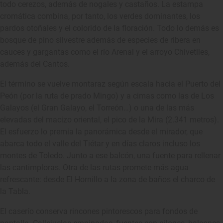
todo cerezos, además de nogales y castaños. La estampa
cromática combina, por tanto, los verdes dominantes, los
pardos otoñales y el colorido de la floración. Todo lo demás es
bosque de pino silvestre además de especies de ribera en
cauces y gargantas como el río Arenal y el arroyo Chivetiles,
además del Cantos.
El término se vuelve montaraz según escala hacia el Puerto del
Peón (por la ruta de prado Mingo) y a cimas como las de Los
Galayos (el Gran Galayo, el Torreón…) o una de las más
elevadas del macizo oriental, el pico de la Mira (2.341 metros).
El esfuerzo lo premia la panorámica desde el mirador, que
abarca todo el valle del Tiétar y en días claros incluso los
montes de Toledo. Junto a ese balcón, una fuente para rellenar
las cantimploras. Otra de las rutas promete más agua
refrescante: desde El Hornillo a la zona de baños el charco de
la Tabla.
El caserío conserva rincones pintorescos para fondos de