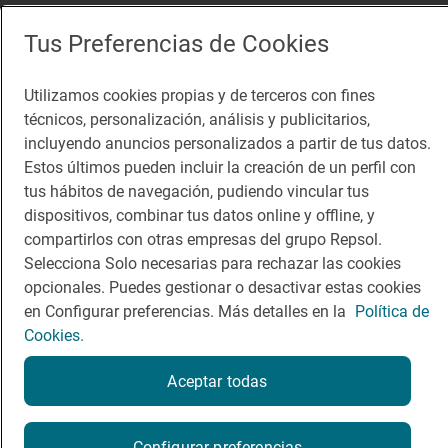
App Store
Google Play
Tus Preferencias de Cookies
Guía Repsol
Enlaces
Utilizamos cookies propias y de terceros con fines
técnicos, personalización, análisis y publicitarios,
Comer
Contacto
incluyendo anuncios personalizados a partir de tus datos.
Viajar
Sala de prensa
Estos últimos pueden incluir la creación de un perfil con
tus hábitos de navegación, pudiendo vincular tus
Dormir
Canal de ética
dispositivos, combinar tus datos online y offline, y
compartirlos con otras empresas del grupo Repsol.
Selecciona Solo necesarias para rechazar las cookies
opcionales. Puedes gestionar o desactivar estas cookies
en Configurar preferencias. Más detalles en la
Política de
Política de privacidad
Política de cookies
Nota legal
Cookies.
Condiciones del servicio
© Repsol S.A. 2000
- 2026
Aceptar todas
Configurar preferencias