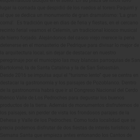
esquemáticos dibujos en el suelo. En su plaza de toros tuvo
lugar la cornada que despidió de los ruedos al torero Paquirri y
al que se dedica un monumento de gran dramatismo: ‘La gran
corná’. Es tradición que en días de feria y fiestas, en el cercano
recinto ferial veamos el Celemín, un tradicional kiosco musical
de hierro forjado. Alejándonos del casco viejo merece la pena
detenerse en el monasterio de Pedrique para divisar lo mejor de
la arquitectura local, sin dejar de destacar en nuestro
peregrinaje por el municipio las muy blancas parroquias de San
Bartolomé, la de Santa Catalina y la de San Sebastián.
Desde 2016 se impulsa aquí el “turismo lento” que se centra en
destacar la gastronomía y los paisajes de Pozoblanco. Dentro
de la gastronomía habrá que ir al Congreso Nacional del Cerdo
Ibérico Valle de Los Pedroches para degustar los buenos
productos de la tierra. Además de monumentos disfrutemos de
los paisajes, sin perder de vista los frondosos parajes de la
Dehesa y Valle de los Pedroches. Como toda localidad que se
precia podemos disfrutar de dos fiestas de interés turístico: la
Semana Santa que empieza antes entonando los Cantos de