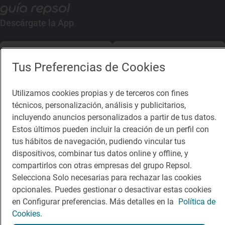
Descárgate la App
App Store
Google Play
Tus Preferencias de Cookies
Guía Repsol
Enlaces
Utilizamos cookies propias y de terceros con fines
técnicos, personalización, análisis y publicitarios,
Comer
Contacto
incluyendo anuncios personalizados a partir de tus datos.
Viajar
Sala de prensa
Estos últimos pueden incluir la creación de un perfil con
tus hábitos de navegación, pudiendo vincular tus
Dormir
Canal de ética
dispositivos, combinar tus datos online y offline, y
compartirlos con otras empresas del grupo Repsol.
Selecciona Solo necesarias para rechazar las cookies
opcionales. Puedes gestionar o desactivar estas cookies
en Configurar preferencias. Más detalles en la
Política de
Política de privacidad
Política de cookies
Nota legal
Cookies.
Condiciones del servicio