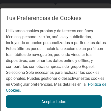
App Store
Google Play
Tus Preferencias de Cookies
Guía Repsol
Enlaces
Utilizamos cookies propias y de terceros con fines
Comer
Contacto
técnicos, personalización, análisis y publicitarios,
incluyendo anuncios personalizados a partir de tus datos.
Viajar
Sala de prensa
Estos últimos pueden incluir la creación de un perfil con
Dormir
Canal de ética
tus hábitos de navegación, pudiendo vincular tus
dispositivos, combinar tus datos online y offline, y
compartirlos con otras empresas del grupo Repsol.
Selecciona Solo necesarias para rechazar las cookies
opcionales. Puedes gestionar o desactivar estas cookies
en Configurar preferencias. Más detalles en la
Política de
Política de privacidad
Política de cookies
Nota legal
Cookies.
Condiciones del servicio
© Repsol S.A. 2000
- 2026
Aceptar todas