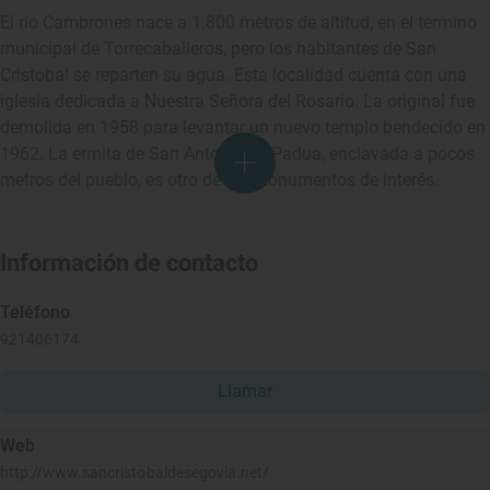
El río Cambrones nace a 1.800 metros de altitud, en el término
municipal de Torrecaballeros, pero los habitantes de San
Cristóbal se reparten su agua. Esta localidad cuenta con una
iglesia dedicada a Nuestra Señora del Rosario. La original fue
demolida en 1958 para levantar un nuevo templo bendecido en
1962. La ermita de San Antonio de Padua, enclavada a pocos
metros del pueblo, es otro de los monumentos de interés.
Información de contacto
Teléfono
921406174
Llamar
Web
http://www.sancristobaldesegovia.net/