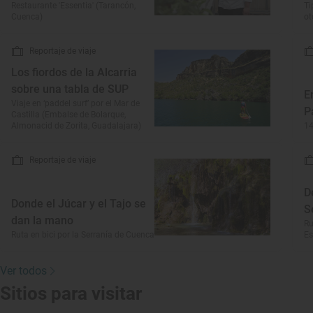
Restaurante 'Essentia' (Tarancón,
Ti
Cuenca)
o
Reportaje de viaje
Los fiordos de la Alcarria
sobre una tabla de SUP
E
Viaje en ‘paddel surf’ por el Mar de
P
Castilla (Embalse de Bolarque,
Almonacid de Zorita, Guadalajara)
14
Reportaje de viaje
D
Donde el Júcar y el Tajo se
S
dan la mano
Ru
Ruta en bici por la Serranía de Cuenca
Es
Ver todos
Sitios para visitar