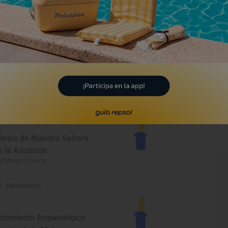
arcón, Cuenca
Monumento
glesia de Nuestra Señora
e la Asunción
 Alberca de Záncara, Cuenca
Monumento
glesia de Nuestra Señora
e la Asunción
s Mesas, Cuenca
Monumento
acimiento Arqueológico