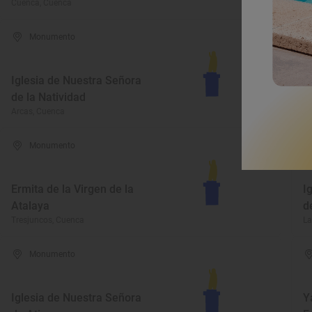
Cuenca, Cuenca
Al
Monumento
Iglesia de Nuestra Señora
I
de la Natividad
d
Arcas, Cuenca
La
Monumento
Ermita de la Virgen de la
I
Atalaya
d
Tresjuncos, Cuenca
La
Monumento
Iglesia de Nuestra Señora
Y