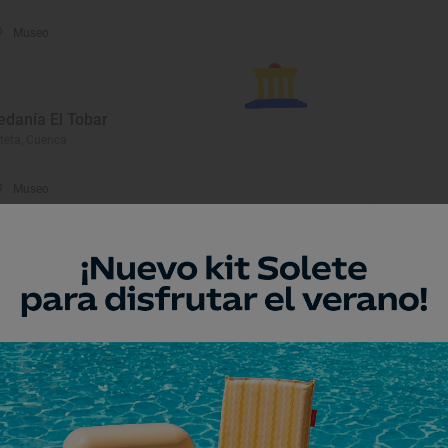
Museo
edanía El Tobar
teta, Cuenca
Museo
useo de Arte Sacro
ete, Cuenca
Monumento
useo del Ruso