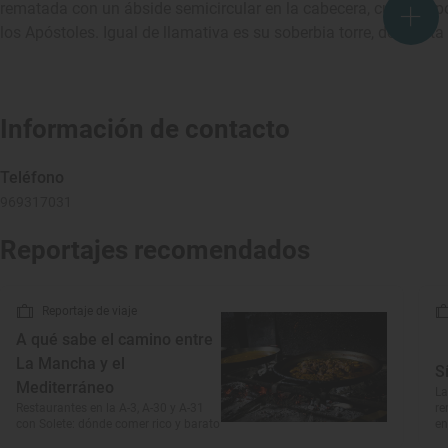
rematada con un ábside semicircular en la cabecera, cubierto p
los Apóstoles. Igual de llamativa es su soberbia torre, de plant
Información de contacto
Teléfono
969317031
Reportajes recomendados
Reportaje de viaje
A qué sabe el camino entre
La Mancha y el
S
Mediterráneo
La
Restaurantes en la A-3, A-30 y A-31
re
con Solete: dónde comer rico y barato
en