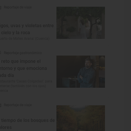
Reportaje de viaje
igos, uvas y violetas entre
l cielo y la roca
uerto de Mateo Arana’ (Cuenca)
Reportaje gastronómico
l reto que impone el
ntorno y que emociona
ada día
staurante ‘Casas Colgadas’: para
merse (también con los ojos)
uenca
Reportaje de viaje
l tiempo de los bosques de
olores