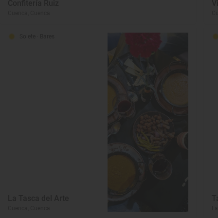
Confitería Ruiz
V
Cuenca, Cuenca
Cu
Solete
· Bares
La Tasca del Arte
T
Cuenca, Cuenca
La