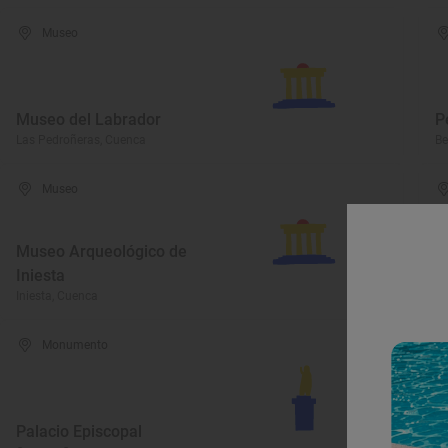
Museo
Museo del Labrador
P
Las Pedroñeras, Cuenca
Be
Museo
Museo Arqueológico de
Iniesta
M
Iniesta, Cuenca
Hu
Monumento
Palacio Episcopal
M