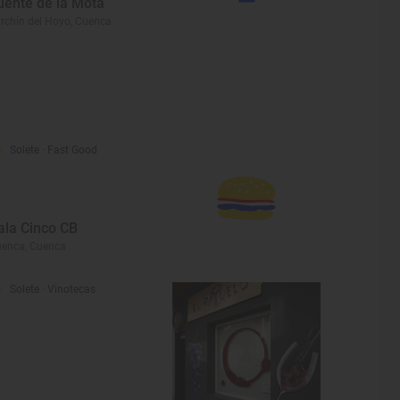
uente de la Mota
rchín del Hoyo, Cuenca
Solete
· Fast Good
ala Cinco CB
enca, Cuenca
Solete
· Vinotecas