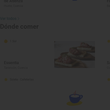
de Atienza
F
Huete, Cuenca
Ba
Ver todos
Dónde comer
1 Sol
Essentia
S
Tarancón, Cuenca
Cu
Solete
· Cafeterías