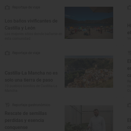
Reportaje de viaje
Los baños vivificantes de
H
Castilla y León
e
Los mejores sitios donde bañarse en
esta comunidad
‘H
Reportaje de viaje
E
e
Castilla-La Mancha no es
c
solo una tierra de paso
Re
10 pueblos bonitos de Castilla-La
co
Mancha
C
Reportaje gastronómico
Rescate de semillas
perdidas y esencia
E
conquense
c