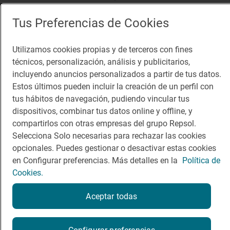
App Store
Google Play
Tus Preferencias de Cookies
Guía Repsol
Enlaces
Utilizamos cookies propias y de terceros con fines
técnicos, personalización, análisis y publicitarios,
Comer
Contacto
incluyendo anuncios personalizados a partir de tus datos.
Viajar
Sala de prensa
Estos últimos pueden incluir la creación de un perfil con
tus hábitos de navegación, pudiendo vincular tus
Dormir
Canal de ética
dispositivos, combinar tus datos online y offline, y
compartirlos con otras empresas del grupo Repsol.
Selecciona Solo necesarias para rechazar las cookies
opcionales. Puedes gestionar o desactivar estas cookies
en Configurar preferencias. Más detalles en la
Política de
Política de privacidad
Política de cookies
Nota legal
Cookies.
Condiciones del servicio
© Repsol S.A. 2000
- 2026
Aceptar todas