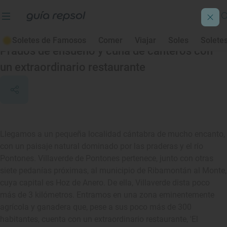
Villaverde de Pontones
Soletes de Famosos
Comer
Viajar
Soles
Solete
Prados de ensueño y cuna de canteros con
un extraordinario restaurante
Llegamos a un pequeña localidad cántabra de mucho encanto,
con un paisaje natural dominado por las praderas y el río
Pontones. Villaverde de Pontones pertenece, junto con otras
siete pedanías próximas, al municipio de Ribamontán al Monte,
cuya capital es Hoz de Anero. De ella, Villaverde dista poco
más de 3 kilómetros. Entramos en una zona eminentemente
agrícola y ganadera que, pese a sus poco más de 300
habitantes, cuenta con un extraordinario restaurante, 'El