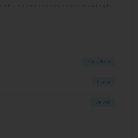
emente, a ver pasar el tiempo, mientras se contempla
Cómo llegar
Llamar
Ver web