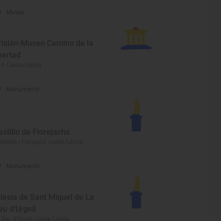
Museo
risión-Museo Camino de la
ibertad
rt, Lleida/Lérida
Monumento
astillo de Florejachs
rrefeta i Florejacs, Lleida/Lérida
Monumento
glesia de Sant Miquel de La
eu d'Urgell
 Seu d'Urgell, Lleida/Lérida