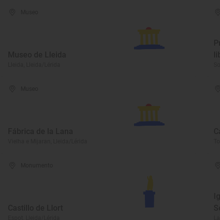
Museo
P
Museo de Lleida
l
Lleida, Lleida/Lérida
So
Museo
Fábrica de la Lana
C
Vielha e Mijaran, Lleida/Lérida
To
Monumento
I
Castillo de Llort
S
Espot, Lleida/Lérida
La