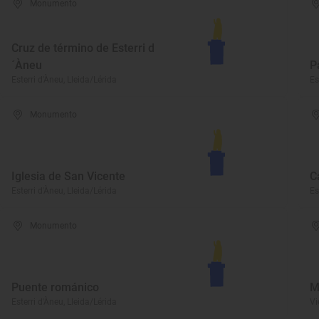
Monumento
Cruz de término de Esterri d
´Àneu
P
Esterri d'Àneu, Lleida/Lérida
Es
Monumento
Iglesia de San Vicente
C
Esterri d'Àneu, Lleida/Lérida
Es
Monumento
Puente románico
M
Esterri d'Àneu, Lleida/Lérida
Vi