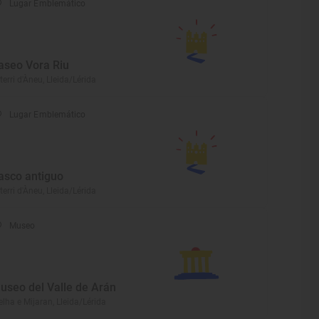
Lugar Emblemático
aseo Vora Riu
terri d'Àneu, Lleida/Lérida
Lugar Emblemático
asco antiguo
terri d'Àneu, Lleida/Lérida
Museo
useo del Valle de Arán
elha e Mijaran, Lleida/Lérida