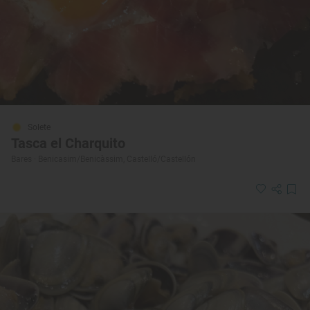
Solete
Tasca el Charquito
Bares · Benicasim/Benicàssim, Castelló/Castellón