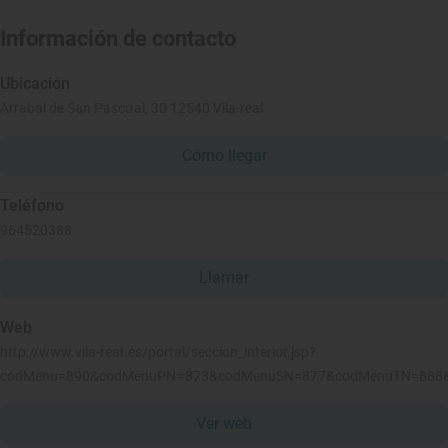
Información de contacto
Ubicación
Arrabal de San Pascual, 30 12540 Vila-real
Cómo llegar
Teléfono
964520388
Llamar
Web
http://www.vila-real.es/portal/seccion_interior.jsp?
codMenu=890&codMenuPN=873&codMenuSN=877&codMenuTN=888&codRe
Ver web