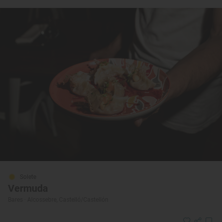
Solete
Vermuda
Bares · Alcossebre, Castelló/Castellón