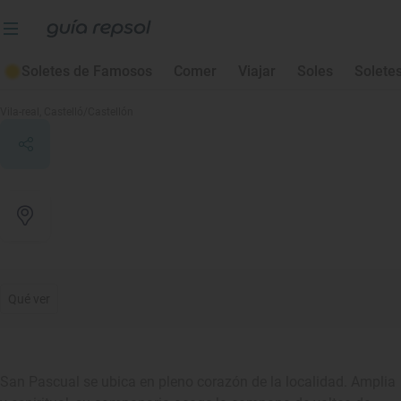
Soletes de Famosos
Comer
Viajar
Soles
Solete
Basílica de San Pascual
Vila-real
, Castelló/Castellón
Qué ver
San Pascual se ubica en pleno corazón de la localidad. Amplia