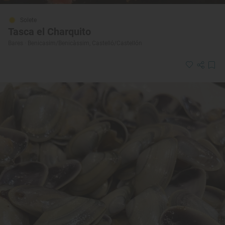
Solete
Tasca el Charquito
Bares · Benicasim/Benicàssim, Castelló/Castellón