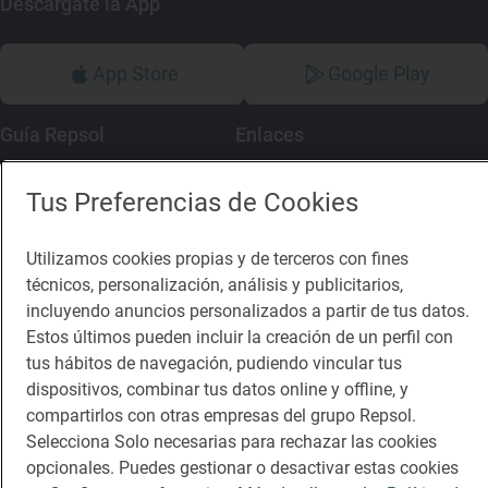
Descárgate la App
App Store
Google Play
Guía Repsol
Enlaces
Comer
Contacto
Tus Preferencias de Cookies
Viajar
Sala de prensa
Utilizamos cookies propias y de terceros con fines
Dormir
Canal de ética
técnicos, personalización, análisis y publicitarios,
incluyendo anuncios personalizados a partir de tus datos.
Estos últimos pueden incluir la creación de un perfil con
tus hábitos de navegación, pudiendo vincular tus
dispositivos, combinar tus datos online y offline, y
Política de privacidad
Política de cookies
Nota legal
compartirlos con otras empresas del grupo Repsol.
Condiciones del servicio
Selecciona Solo necesarias para rechazar las cookies
© Repsol S.A. 2000
- 2026
opcionales. Puedes gestionar o desactivar estas cookies