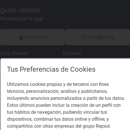
Descárgate la App
App Store
Google Play
Guía Repsol
Enlaces
Comer
Contacto
Tus Preferencias de Cookies
Viajar
Sala de prensa
Utilizamos cookies propias y de terceros con fines
Dormir
Canal de ética
técnicos, personalización, análisis y publicitarios,
incluyendo anuncios personalizados a partir de tus datos.
Estos últimos pueden incluir la creación de un perfil con
tus hábitos de navegación, pudiendo vincular tus
dispositivos, combinar tus datos online y offline, y
compartirlos con otras empresas del grupo Repsol.
Política de privacidad
Política de cookies
Nota legal