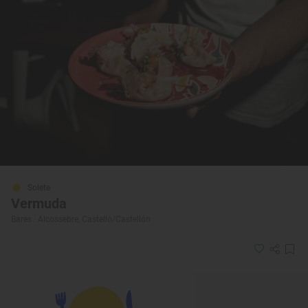
Solete
Vermuda
Bares · Alcossebre, Castelló/Castellón