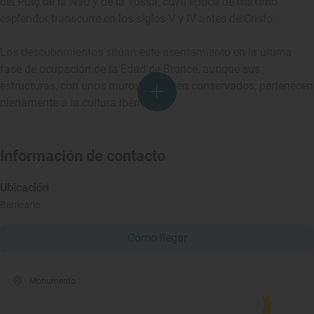
del Puig de la Nau y de la Tossa, cuya época de máximo
esplendor transcurre en los siglos V y IV antes de Cristo.
Los descubrimientos sitúan este asentamiento en la última
fase de ocupación de la Edad de Bronce, aunque sus
estructuras, con unos muros muy bien conservados, pertenecen
plenamente a la cultura ibérica.
Información de contacto
Ubicación
Benicarló
Cómo llegar
Monumento