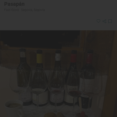
Pasapán
Fast Good · Segovia, Segovia