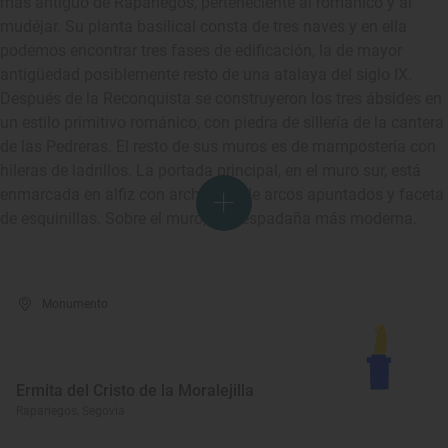
mas antiguo de Rapariegos, perteneciente al románico y al
mudéjar. Su planta basilical consta de tres naves y en ella
podemos encontrar tres fases de edificación, la de mayor
antigüedad posiblemente resto de una atalaya del siglo IX.
Después de la Reconquista se construyeron los tres ábsides en
un estilo primitivo románico, con piedra de sillería de la cantera
de las Pedreras. El resto de sus muros es de mampostería con
hileras de ladrillos. La portada principal, en el muro sur, está
enmarcada en alfiz con archivolta de arcos apuntados y faceta
de esquinillas. Sobre el muro, una espadaña más moderna.
Monumento
Ermita del Cristo de la Moralejilla
Rapariegos, Segovia