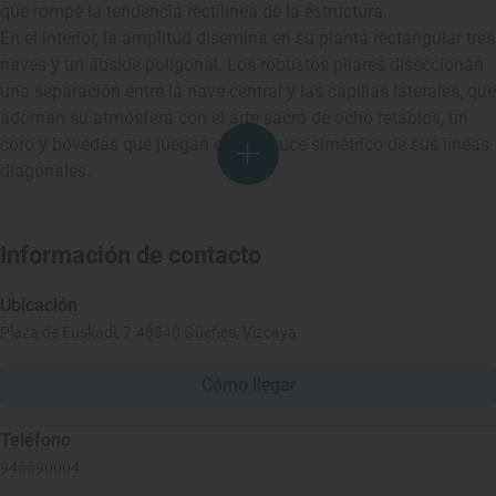
que rompe la tendencia rectilínea de la estructura.
En el interior, la amplitud disemina en su planta rectangular tres
naves y un ábside poligonal. Los robustos pilares diseccionan
una separación entre la nave central y las capillas laterales, que
adornan su atmósfera con el arte sacro de ocho retablos, un
coro y bóvedas que juegan con el cruce simétrico de sus líneas
diagonales.
Información de contacto
Ubicación
Plaza de Euskadi, 7 48840 Güeñes, Vizcaya
Cómo llegar
Teléfono
946690004