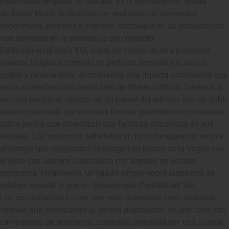
patrimonio religioso de Bizkaia. Es la monumental iglesia
de Santa María de Güeñes con profusión de elementos
decorativos, externos e internos, complejos en su composición
que ahondan en la excelencia del conjunto.
Edificada en el siglo XVI, sobre los restos de otra parroquia
anterior, la iglesia compila en perfecta armonía los estilos
gótico y renacentista, acumulando una riqueza ornamental que
avala su declaración como bien de interés cultural. Destaca la
entrada principal, situada en un lateral del edificio, con su doble
acceso coronado por curiosas formas geométricas cinceladas
sobre piedra que dinamizan una fachada minuciosa en sus
detalles. Las columnas adheridas al muro flanquean el umbral,
al tiempo que resguardan la imagen en piedra de la Virgen con
el Niño que aparece custodiada por ángeles en actitud
protectora. Finalmente, un tejado simple sobre sustentos de
madera remata la que es denominada Portada del Sol.
Los contrafuertes trazan con recia sobriedad unos abruptos
relieves que contradicen la serena disposición de una torre con
campanario de apariencia cuadrada coronada por una cúpula