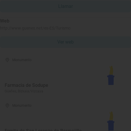
Llamar
Web
http://www.guenes.net/es-ES/Turismo
Ver web
Monumento
Farmacia de Sodupe
Güeñes, Bizkaia/Vizcaya
Monumento
Ermita de San Lorenzo de Bermejillo