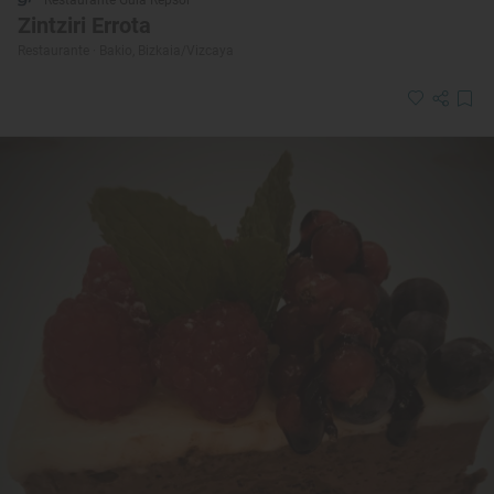
Zintziri Errota
Restaurante · Bakio, Bizkaia/Vizcaya