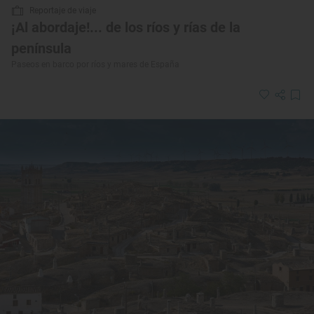
Reportaje de viaje
¡Al abordaje!... de los ríos y rías de la
península
Paseos en barco por ríos y mares de España