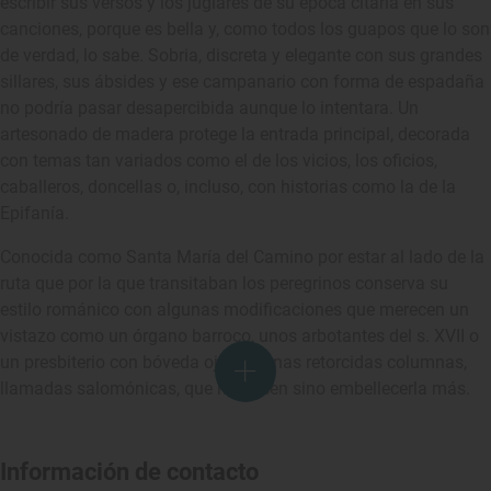
escribir sus versos y los juglares de su época citarla en sus
canciones, porque es bella y, como todos los guapos que lo son
de verdad, lo sabe. Sobria, discreta y elegante con sus grandes
sillares, sus ábsides y ese campanario con forma de espadaña
no podría pasar desapercibida aunque lo intentara. Un
artesonado de madera protege la entrada principal, decorada
con temas tan variados como el de los vicios, los oficios,
caballeros, doncellas o, incluso, con historias como la de la
Epifanía.
Conocida como Santa María del Camino por estar al lado de la
ruta que por la que transitaban los peregrinos conserva su
estilo románico con algunas modificaciones que merecen un
vistazo como un órgano barroco, unos arbotantes del s. XVII o
un presbiterio con bóveda ojival y unas retorcidas columnas,
llamadas salomónicas, que no hacen sino embellecerla más.
Información de contacto