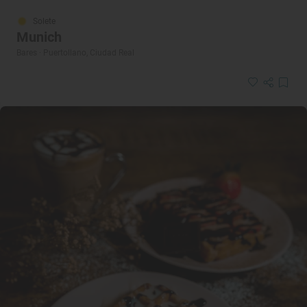
Solete
Munich
Bares · Puertollano, Ciudad Real