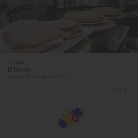
Solete
El Mesto
Vinotecas · Puertollano, Ciudad Real