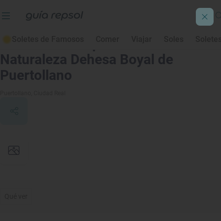
Soletes de Famosos
Comer
Viajar
Soles
Solete
Centro de Interpretación de la
Naturaleza Dehesa Boyal de
Puertollano
Puertollano
, Ciudad Real
Qué ver