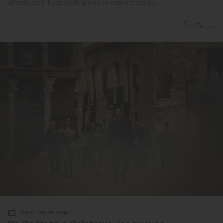
Alfarería para llevar: cantimploras de barro artesanales
Reportaje de viaje