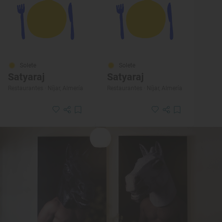
Solete
Solete
Satyaraj
Satyaraj
Restaurantes · Níjar, Almería
Restaurantes · Níjar, Almería