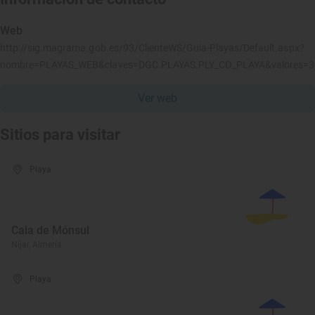
Web
http://sig.magrama.gob.es/93/ClienteWS/Guia-Playas/Default.aspx?
nombre=PLAYAS_WEB&claves=DGC.PLAYAS.PLY_CO_PLAYA&valores=
Ver web
Sitios para visitar
Playa
Cala de Mónsul
Níjar, Almería
Playa