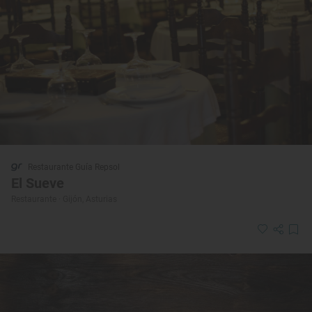
Restaurante Guía Repsol
El Sueve
Restaurante · Gijón, Asturias