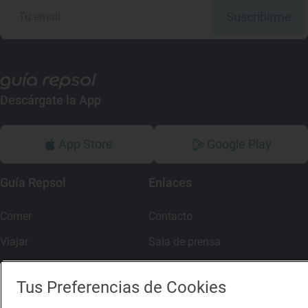
Suscribirme
Descárgate la App
App Store
Google Play
Guía Repsol
Enlaces
Comer
Contacto
Viajar
Sala de prensa
Dormir
Canal de ética
Tus Preferencias de Cookies