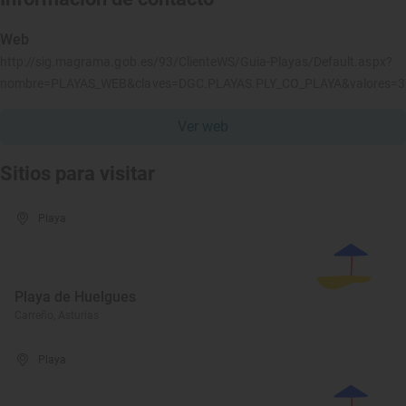
Web
http://sig.magrama.gob.es/93/ClienteWS/Guia-Playas/Default.aspx?
nombre=PLAYAS_WEB&claves=DGC.PLAYAS.PLY_CO_PLAYA&valores=
Ver web
Sitios para visitar
Playa
Playa de Huelgues
Carreño, Asturias
Playa