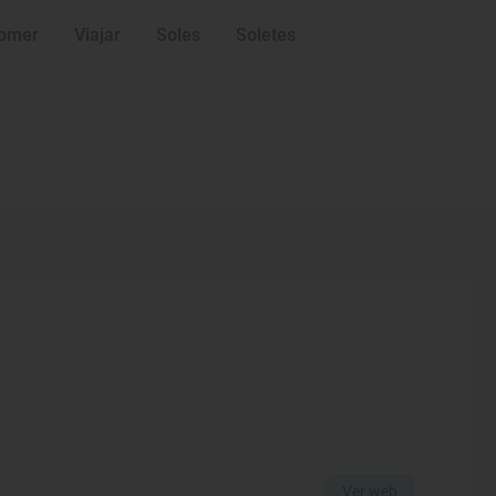
omer
Viajar
Soles
Soletes
Ver web