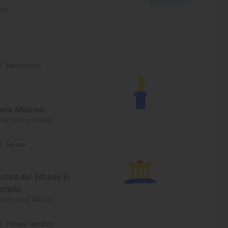
353
Monumento
orre Molinos
rremolinos, Málaga
Museo
useo del Tatuaje El
emplo
rremolinos, Málaga
Parque Temático