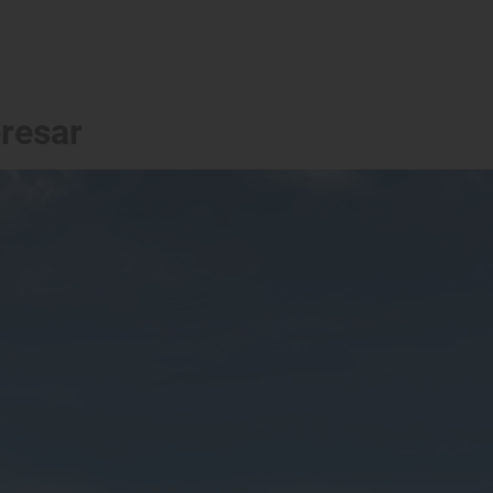
eresar