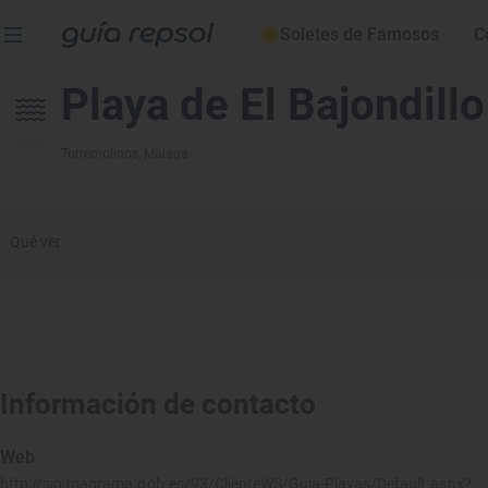
Soletes de Famosos
C
Playa de El Bajondillo
Torremolinos
, Málaga
Qué ver
Información de contacto
Web
http://sig.magrama.gob.es/93/ClienteWS/Guia-Playas/Default.aspx?