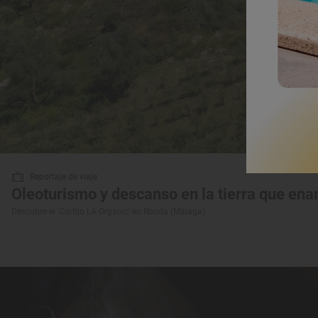
Reportaje de viaje
Oleoturismo y descanso en la tierra que ena
Descubre el 'Cortijo LA Organic' en Ronda (Málaga)