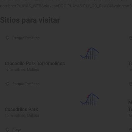
nombre=PLAYAS_WEB&claves=DGC.PLAYAS.PLY_CO_PLAYA&valores=
Sitios para visitar
Parque Temático
Crocodile Park Torremolinos
T
Torremolinos, Málaga
To
Parque Temático
M
Cocodrilos Park
T
Torremolinos, Málaga
To
Playa