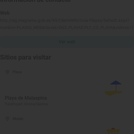
Web
http://sig.magrama.gob.es/93/ClienteWS/Guia-Playas/Default.aspx?
nombre=PLAYAS_WEB&claves=DGC.PLAYAS.PLY_CO_PLAYA&valores=
Ver web
Sitios para visitar
Playa
Playa de Malaspina
Palafrugell, Girona/Gerona
Museo