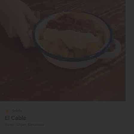
Solete
El Cable
Bares · Sitges, Barcelona