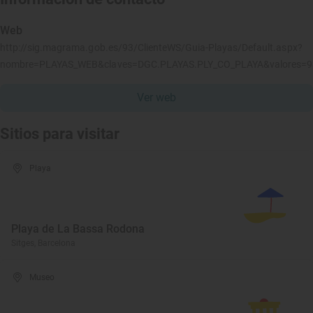
Web
http://sig.magrama.gob.es/93/ClienteWS/Guia-Playas/Default.aspx?
nombre=PLAYAS_WEB&claves=DGC.PLAYAS.PLY_CO_PLAYA&valores=
Ver web
Sitios para visitar
Playa
Playa de La Bassa Rodona
Sitges, Barcelona
Museo