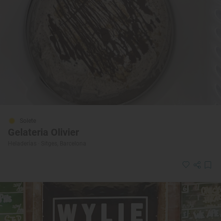
Solete
Gelateria Olivier
Heladerías · Sitges, Barcelona