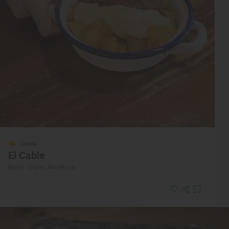
Solete
El Cable
Bares · Sitges, Barcelona