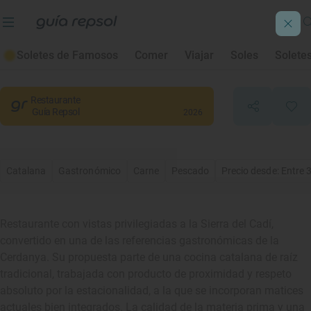
Ca la Núria
Soletes de Famosos
Comer
Viajar
Soles
Solete
Bellver de Cerdanya
, Lleida/Lérida
Restaurante
Guía Repsol
2026
Catalana
Gastronómico
Carne
Pescado
Precio desde: Entre 
Restaurante con vistas privilegiadas a la Sierra del Cadí,
convertido en una de las referencias gastronómicas de la
Cerdanya. Su propuesta parte de una cocina catalana de raíz
tradicional, trabajada con producto de proximidad y respeto
absoluto por la estacionalidad, a la que se incorporan matices
actuales bien integrados. La calidad de la materia prima y una