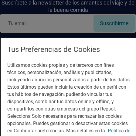
Suscríbete a la newsletter de los amantes del viaje y de
la buena comida
Suscribirme
Tus Preferencias de Cookies
Descárgate la App
Utilizamos cookies propias y de terceros con fines
técnicos, personalización, análisis y publicitarios,
App Store
Google Play
incluyendo anuncios personalizados a partir de tus datos.
Estos últimos pueden incluir la creación de un perfil con
tus hábitos de navegación, pudiendo vincular tus
Guía Repsol
Enlaces
dispositivos, combinar tus datos online y offline, y
compartirlos con otras empresas del grupo Repsol.
Comer
Contacto
Selecciona Solo necesarias para rechazar las cookies
Viajar
Sala de prensa
opcionales. Puedes gestionar o desactivar estas cookies
en Configurar preferencias. Más detalles en la
Política de
Dormir
Canal de ética