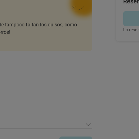
Rese
onde tampoco faltan los guisos, como
La reser
rros!