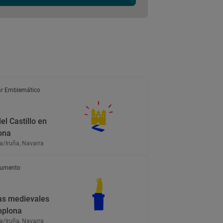
r Emblemático
el Castillo en
ona
/Iruña, Navarra
umento
as medievales
mplona
/Iruña, Navarra