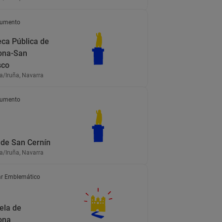
umento
eca Pública de
ona-San
sco
/Iruña, Navarra
umento
 de San Cernín
/Iruña, Navarra
r Emblemático
ela de
ona