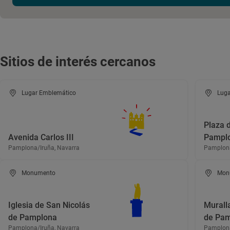
Sitios de interés cercanos
Lugar Emblemático
Luga
Plaza d
Avenida Carlos III
Pampl
Pamplona/Iruña, Navarra
Pamplona
Monumento
Mon
Iglesia de San Nicolás
Murall
de Pamplona
de Pa
Pamplona/Iruña, Navarra
Pamplona