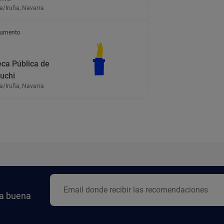
/Iruña, Navarra
umento
eca Pública de
uchi
/Iruña, Navarra
la buena