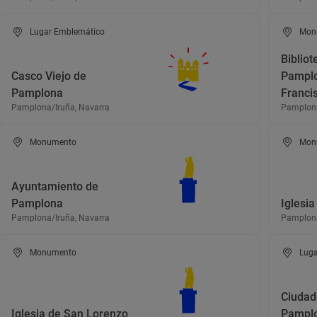
Lugar Emblemático
Mon
Bibliot
Casco Viejo de
Pampl
Pamplona
Franci
Pamplona/Iruña, Navarra
Pamplona
Monumento
Mon
Ayuntamiento de
Pamplona
Iglesia
Pamplona/Iruña, Navarra
Pamplona
Monumento
Luga
Ciudad
Iglesia de San Lorenzo
Pampl