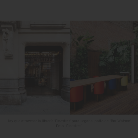
Hay que atravesar la librería 'Finestres' para llegar al patio del 'Bar Watson'.
Foto: 'Finestres'