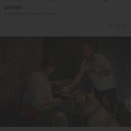
peludo
Cafeterías 'pet friendly' con Solete