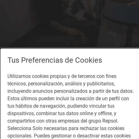
Reportaje de viaje
Tus Preferencias de Cookies
De Castellón a Elche: más de 20 sitios que
admiten animales
Utilizamos cookies propias y de terceros con fines
Dónde desayunar comer o tomar algo con tu perro en la Comunidad
técnicos, personalización, análisis y publicitarios,
Valenciana
incluyendo anuncios personalizados a partir de tus datos.
Estos últimos pueden incluir la creación de un perfil con
tus hábitos de navegación, pudiendo vincular tus
dispositivos, combinar tus datos online y offline, y
compartirlos con otras empresas del grupo Repsol.
Selecciona Solo necesarias para rechazar las cookies
opcionales. Puedes gestionar o desactivar estas cookies