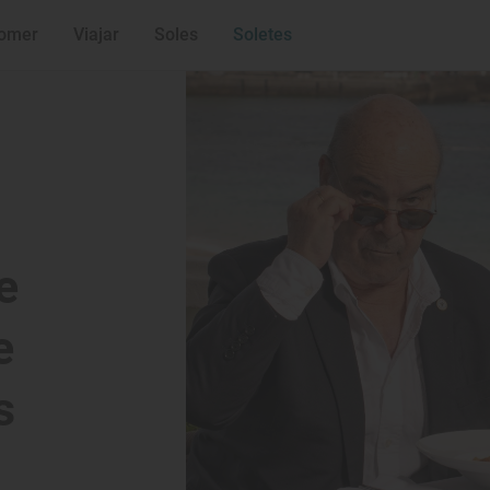
omer
Viajar
Soles
Soletes
e
e
s