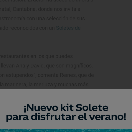
natal, Cantabria, donde nos invita a
gastronomía con una selección de sus
 sido reconocidos con un
Soletes de
 restaurantes en los que puedes
o llevan Ana y David, que son magníficos.
son estupendos”, comenta Reines, que de
a la marinera, la merluza y muchas más
ual de
El Mirador de Trasvía
, uno de sus
gable panorámica frente el Arroyo del
 único atractivo de un restaurante que