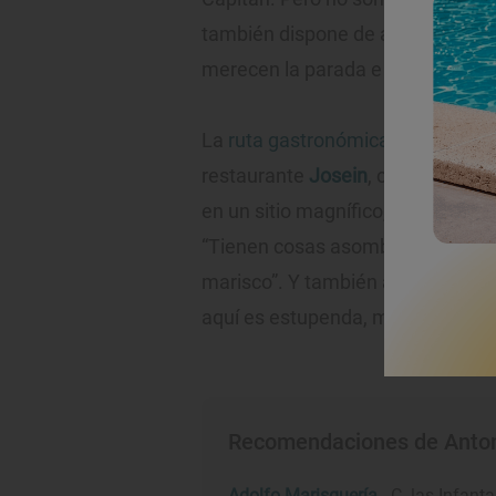
también dispone de alojamiento y
merecen la parada e incluso pasa
La
ruta gastronómica de Resines 
restaurante
Josein
, con el que s
en un sitio magnífico, encima de 
“Tienen cosas asombrosas como lo
marisco”. Y también alaba la calid
aquí es estupenda, muy cercana"
Recomendaciones de Anton
Adolfo Marisquería
- C. las Infant