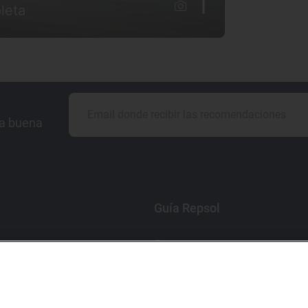
1
leta
la buena
Guía Repsol
Comer
Viajar
Dormir