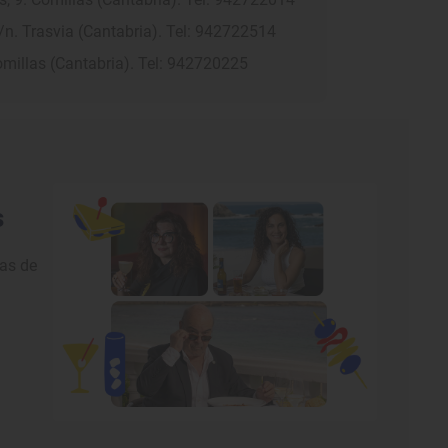
/n. Trasvia (Cantabria). Tel: 942722514
omillas (Cantabria). Tel: 942720225
s
nas de