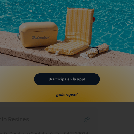
 cuya cocina casera y tradicional
r la noche.
por Comillas
también nos lleva al
e deshace en elogios: "Aparte de que está
la playa de Comillas, se come muy bien…”.
s chipirones en su tinta o el salpicón de
ad del servicio: “La gente que trabaja
.
io Resines
as, 9. Comillas (Cantabria). Tel: 942722014