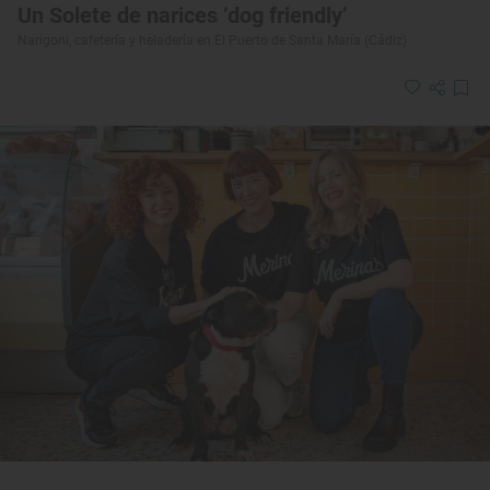
Un Solete de narices ‘dog friendly’
Narigoni, cafetería y heladería en El Puerto de Santa María (Cádiz)