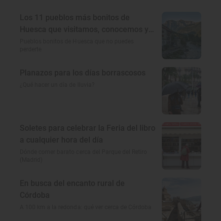
Los 11 pueblos más bonitos de
Huesca que visitamos, conocemos y
amamos
Pueblos bonitos de Huesca que no puedes
perderte
Planazos para los días borrascosos
¿Qué hacer un día de lluvia?
Soletes para celebrar la Feria del libro
a cualquier hora del día
Dónde comer barato cerca del Parque del Retiro
(Madrid)
En busca del encanto rural de
Córdoba
A 100 km a la redonda: qué ver cerca de Córdoba