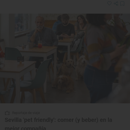
Reportaje de viaje
Sevilla 'pet friendly': comer (y beber) en la
mejor compañía