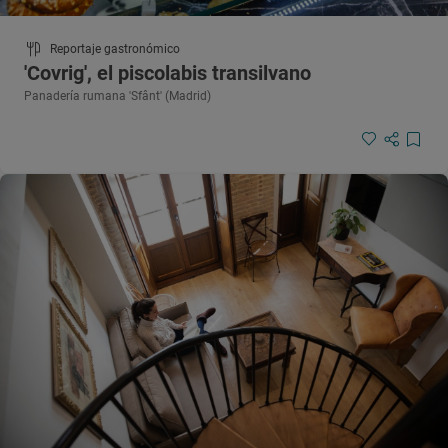
Reportaje gastronómico
'Covrig', el piscolabis transilvano
Panadería rumana 'Sfânt' (Madrid)