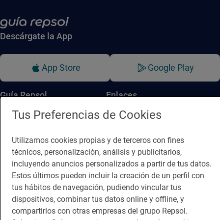
Descárgate la App
App Store
Google Play
Guía Repsol
Enlaces
Tus Preferencias de Cookies
Comer
Contacto
Viajar
Sala de prensa
Utilizamos cookies propias y de terceros con fines
técnicos, personalización, análisis y publicitarios,
Dormir
Canal de ética
incluyendo anuncios personalizados a partir de tus datos.
Estos últimos pueden incluir la creación de un perfil con
tus hábitos de navegación, pudiendo vincular tus
dispositivos, combinar tus datos online y offline, y
compartirlos con otras empresas del grupo Repsol.
Política de privacidad
Política de cookies
Nota legal