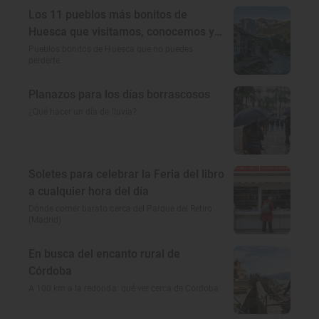
Los 11 pueblos más bonitos de
Huesca que visitamos, conocemos y
amamos
Pueblos bonitos de Huesca que no puedes
perderte
Planazos para los días borrascosos
¿Qué hacer un día de lluvia?
Soletes para celebrar la Feria del libro
a cualquier hora del día
Dónde comer barato cerca del Parque del Retiro
(Madrid)
En busca del encanto rural de
Córdoba
A 100 km a la redonda: qué ver cerca de Córdoba