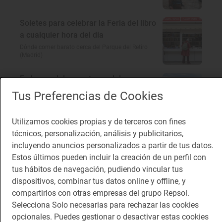
Soletes para celebrar la Feria del libro
a cualquier hora del día
Dónde comer barato cerca del Parque del Retiro
(Madrid)
En busca del encanto rural de
Córdoba
Tus Preferencias de Cookies
A 100 km a la redonda: qué ver cerca de Córdoba
Utilizamos cookies propias y de terceros con fines
técnicos, personalización, análisis y publicitarios,
El gusto de la autovía que te lleva a
incluyendo anuncios personalizados a partir de tus datos.
Portugal
Estos últimos pueden incluir la creación de un perfil con
Restaurantes en la A-5: dónde comer rico y barato
tus hábitos de navegación, pudiendo vincular tus
dispositivos, combinar tus datos online y offline, y
compartirlos con otras empresas del grupo Repsol.
Selecciona Solo necesarias para rechazar las cookies
Te puede interesar
opcionales. Puedes gestionar o desactivar estas cookies