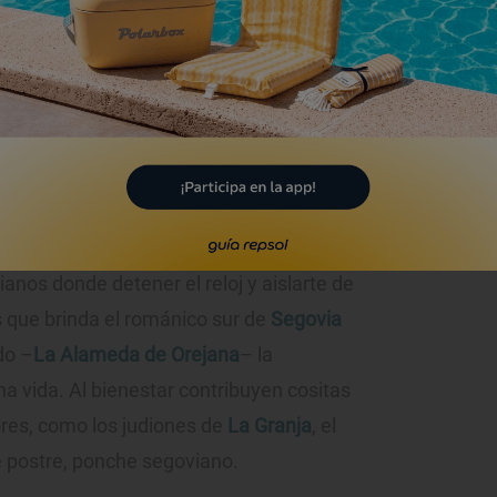
o de la selva de Irati
avarra)
l románico segoviano
 Collado Hermoso, Requijada, Orejanilla
anos donde detener el reloj y aislarte de
es que brinda el románico sur de
Segovia
do –
La Alameda de Orejana
– la
na vida. Al bienestar contribuyen cositas
res, como los judiones de
La Granja
, el
de postre, ponche segoviano.