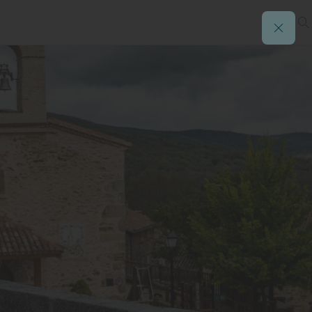
rid
ros de Guadalajara, atracón de
eblo medieval del Mediterráneo
l mundo está en la Costa da
ién es para el otoño
playas salvajes y atardeceres de
Matarraña y su poder relajante