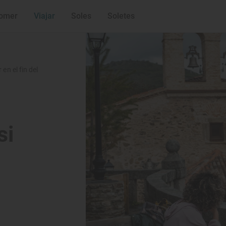
hermosa de Mad
Los pueblos neg
robles y setas
Bocairent, el pu
omer
Viajar
Soles
Soletes
Muxía, el fin de
Morte
Formentera tamb
Caños de Meca, 
película
La Comarca del 
 en el fin del
si