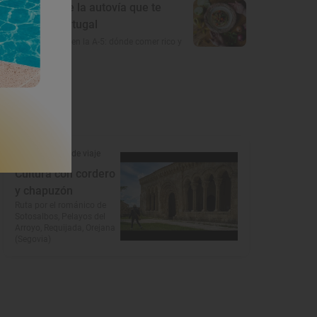
5
El gusto de la autovía que te
lleva a Portugal
Restaurantes en la A-5: dónde comer rico y
barato
Reportaje de viaje
Cultura con cordero
y chapuzón
Ruta por el románico de
Sotosalbos, Pelayos del
Arroyo, Requijada, Orejana
(Segovia)