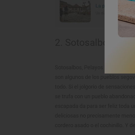
La puerta al pasad
Un día en Ochagavía (N
2. Sotosalbos y e
Sotosalbos, Pelayos de la Sierra,
son algunos de los pueblos segovi
todo. Si el jolgorio de sensacion
se trufa con un pueblo abandona
escapada da para ser feliz toda u
deliciosas no precisamente meno
cordero asado o el cochinillo. Y 