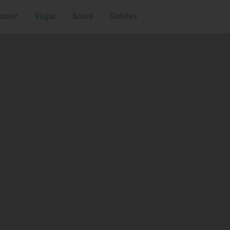
'Etxebarri' (Atxo
'Casa Solla' (Po
omer
Viajar
Soles
Soletes
'El Portal de Ech
Francis Paniego
'Ricard Camaren