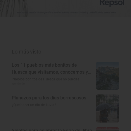
Lo más visto
Los 11 pueblos más bonitos de
Huesca que visitamos, conocemos y
amamos
Pueblos bonitos de Huesca que no puedes
perderte
Planazos para los días borrascosos
¿Qué hacer un día de lluvia?
Soletes para celebrar la Feria del libro