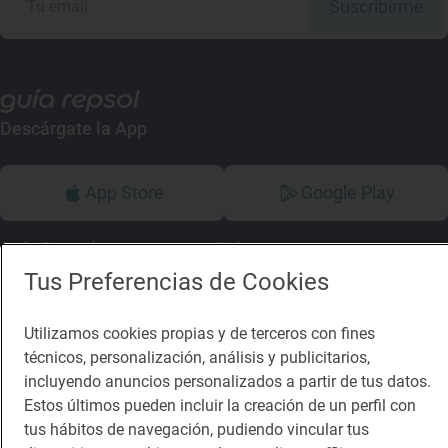
Suscribirme
Descárgate la App
App Store
Google Play
Guía Repsol
Enlaces
Tus Preferencias de Cookies
Comer
Contacto
Utilizamos cookies propias y de terceros con fines
Viajar
Sala de prensa
técnicos, personalización, análisis y publicitarios,
Dormir
Canal de ética
incluyendo anuncios personalizados a partir de tus datos.
Estos últimos pueden incluir la creación de un perfil con
tus hábitos de navegación, pudiendo vincular tus