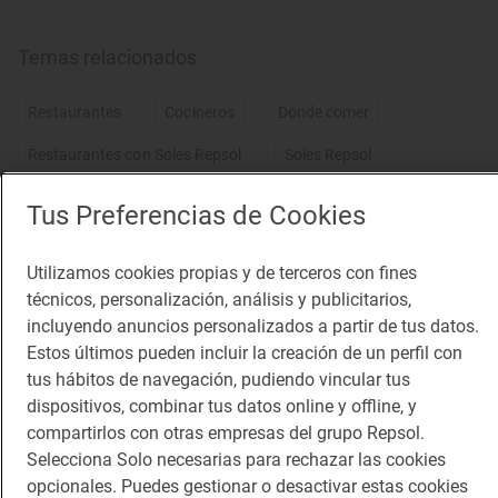
Temas relacionados
Restaurantes
Cocineros
Dónde comer
Restaurantes con Soles Repsol
Soles Repsol
Madrid capital
Comunidad de Madrid
Tus Preferencias de Cookies
Restaurantes recomendados
Cocina tradicional
Utilizamos cookies propias y de terceros con fines
técnicos, personalización, análisis y publicitarios,
incluyendo anuncios personalizados a partir de tus datos.
Lo más visto
Estos últimos pueden incluir la creación de un perfil con
tus hábitos de navegación, pudiendo vincular tus
Los 11 pueblos más bonitos de
dispositivos, combinar tus datos online y offline, y
Huesca que visitamos, conocemos y
compartirlos con otras empresas del grupo Repsol.
amamos
Pueblos bonitos de Huesca que no puedes
perderte
Selecciona Solo necesarias para rechazar las cookies
opcionales. Puedes gestionar o desactivar estas cookies