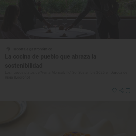
Reportaje gastronómico
La cocina de pueblo que abraza la
sostenibilidad
Los nuevos platos de 'Venta Moncalvillo', Sol Sostenible 2025 en Daroca de
Rioja (Logroño)