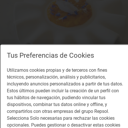
Tus Preferencias de Cookies
Reportaje gastronómico
Utilizamos cookies propias y de terceros con fines
Oda a los sabores eternos de la tradición
técnicos, personalización, análisis y publicitarios,
Descubre el restaurante ‘Eterno' en San José de la Rinconada (Sevilla)
incluyendo anuncios personalizados a partir de tus datos.
Estos últimos pueden incluir la creación de un perfil con
tus hábitos de navegación, pudiendo vincular tus
dispositivos, combinar tus datos online y offline, y
compartirlos con otras empresas del grupo Repsol.
Selecciona Solo necesarias para rechazar las cookies
opcionales. Puedes gestionar o desactivar estas cookies