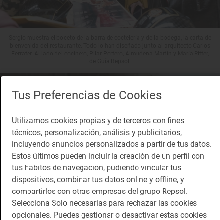
Sergio muestra el boceto de la barra de coctelería y de la bodega, la carta de
bienvenida del restaurante. Todo lo han diseñado junto al arquitecto Carlos
Ferrater. Al lado del cocinero, Pilar Portero, Almudena Martín y María Ritter,
de Guía Repsol.
Tus Preferencias de Cookies
Utilizamos cookies propias y de terceros con fines
técnicos, personalización, análisis y publicitarios,
incluyendo anuncios personalizados a partir de tus datos.
Estos últimos pueden incluir la creación de un perfil con
tus hábitos de navegación, pudiendo vincular tus
dispositivos, combinar tus datos online y offline, y
compartirlos con otras empresas del grupo Repsol.
Selecciona Solo necesarias para rechazar las cookies
opcionales. Puedes gestionar o desactivar estas cookies