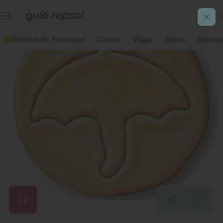
Soletes de Famosos
Comer
Viajar
Soles
Solete