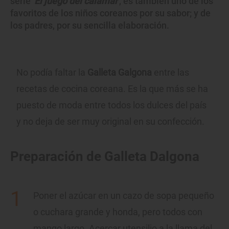
serie '
El juego del calamar'
, es también uno de los
favoritos de los niños coreanos por su sabor; y de
los padres, por su sencilla elaboración.
No podía faltar la
Galleta Galgona
entre las
recetas de cocina coreana. Es la que más se ha
puesto de moda entre todos los dulces del país
y no deja de ser muy original en su confección.
Preparación de Galleta Dalgona
Poner el azúcar en un cazo de sopa pequeño
o cuchara grande y honda, pero todos con
mango largo. Acercar utensilio a la llama del