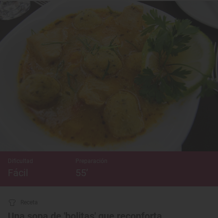
Dificultad
Preparación
Fácil
55’
Receta
Una sopa de 'bolitas' que reconforta