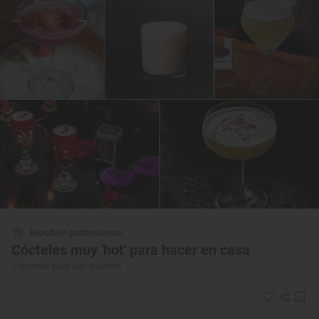
Reportaje gastronómico
Cócteles muy 'hot' para hacer en casa
5 cócteles para San Valentín