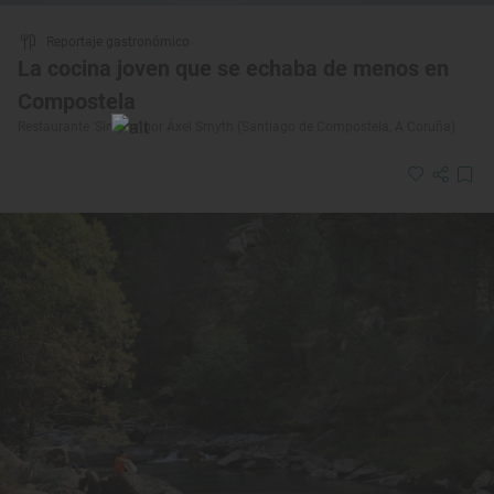
Reportaje gastronómico
La cocina joven que se echaba de menos en
Compostela
Restaurante ‘Simpar’ por Áxel Smyth (Santiago de Compostela, A Coruña)