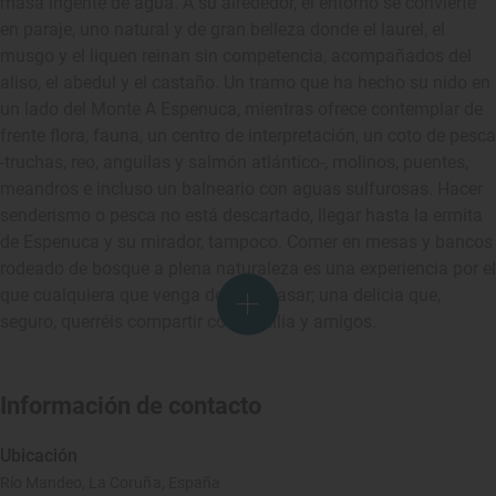
masa ingente de agua. A su alrededor, el entorno se convierte
en paraje, uno natural y de gran belleza donde el laurel, el
musgo y el liquen reinan sin competencia, acompañados del
aliso, el abedul y el castaño. Un tramo que ha hecho su nido en
un lado del Monte A Espenuca, mientras ofrece contemplar de
frente flora, fauna, un centro de interpretación, un coto de pesca
-truchas, reo, anguilas y salmón atlántico-, molinos, puentes,
meandros e incluso un balneario con aguas sulfurosas. Hacer
senderismo o pesca no está descartado, llegar hasta la ermita
de Espenuca y su mirador, tampoco. Comer en mesas y bancos
rodeado de bosque a plena naturaleza es una experiencia por el
que cualquiera que venga debería pasar; una delicia que,
seguro, querréis compartir con familia y amigos.
Información de contacto
Ubicación
Río Mandeo, La Coruña, España