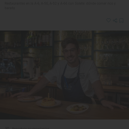
Restaurantes en la A-6, A-50, A-52 y A-66 con Solete: dónde comer rico y
barato
Reportaje gastronómico