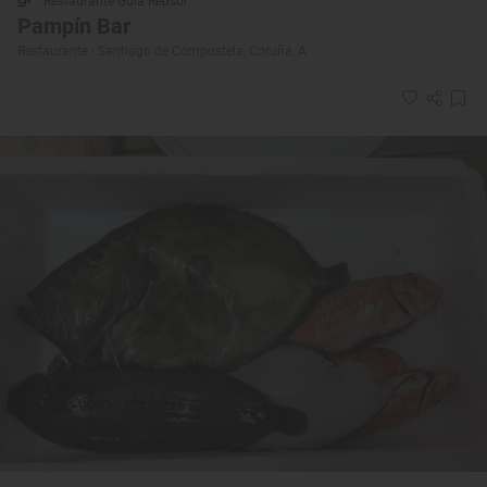
Restaurante Guía Repsol
Pampín Bar
Restaurante · Santiago de Compostela, Coruña, A