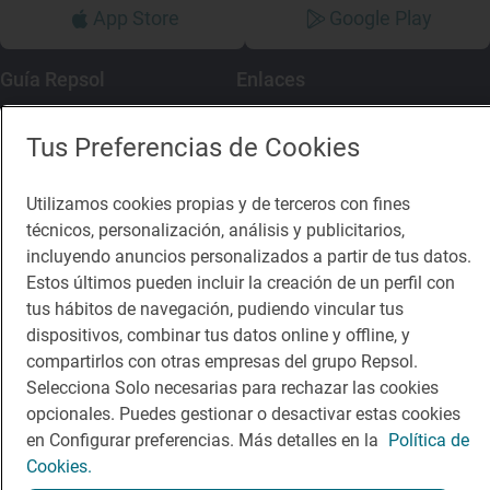
App Store
Google Play
Guía Repsol
Enlaces
Comer
Contacto
Tus Preferencias de Cookies
Viajar
Sala de prensa
Utilizamos cookies propias y de terceros con fines
Dormir
Canal de ética
técnicos, personalización, análisis y publicitarios,
incluyendo anuncios personalizados a partir de tus datos.
Estos últimos pueden incluir la creación de un perfil con
tus hábitos de navegación, pudiendo vincular tus
dispositivos, combinar tus datos online y offline, y
Política de privacidad
Política de cookies
Nota legal
compartirlos con otras empresas del grupo Repsol.
Condiciones del servicio
Selecciona Solo necesarias para rechazar las cookies
© Repsol S.A. 2000
- 2026
opcionales. Puedes gestionar o desactivar estas cookies
en Configurar preferencias. Más detalles en la
Política de
Cookies.