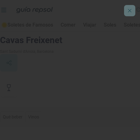
Soletes de Famosos
Comer
Viajar
Soles
Solete
Contenido de archivo
Cavas Freixenet
Sant Sadurní d'Anoia
, Barcelona
Qué beber
Vinos