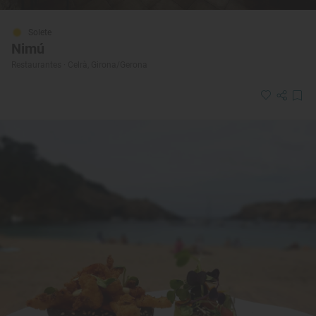
Solete
Nimú
Restaurantes · Celrà, Girona/Gerona