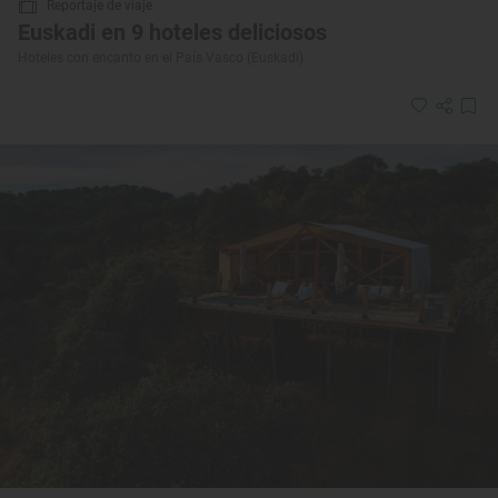
Reportaje de viaje
Euskadi en 9 hoteles deliciosos
Hoteles con encanto en el País Vasco (Euskadi)