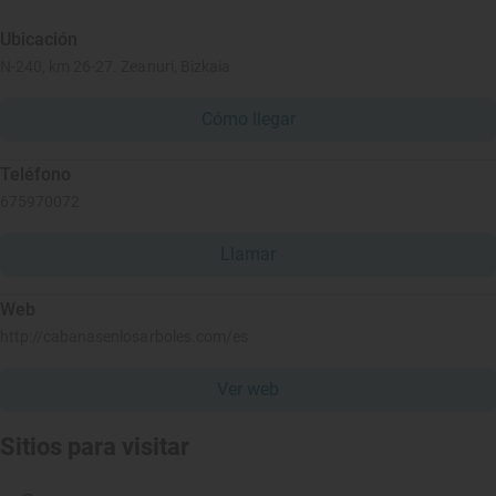
Ubicación
N-240, km 26-27. Zeanuri, Bizkaia
Cómo llegar
Teléfono
675970072
Llamar
Web
http://cabanasenlosarboles.com/es
Ver web
Sitios para visitar