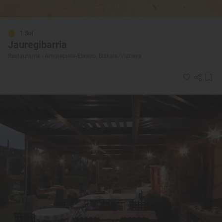
1 Sol
Jauregibarria
Restaurante · Amorebieta-Etxano, Bizkaia/Vizcaya