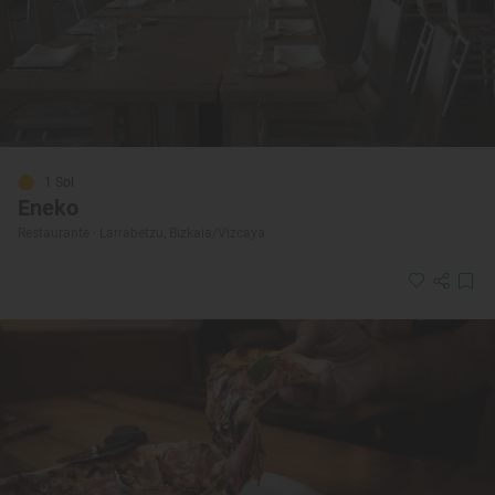
1 Sol
Eneko
Restaurante · Larrabetzu, Bizkaia/Vizcaya