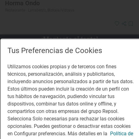
Horma Ondo
Restaurante · Larrabetzu, Bizkaia/Vizcaya
¡Mantente al tanto!
Tus Preferencias de Cookies
Suscríbete a la newsletter de los amantes del viaje y de
la buena comida
Utilizamos cookies propias y de terceros con fines
Suscribirme
técnicos, personalización, análisis y publicitarios,
incluyendo anuncios personalizados a partir de tus datos.
Estos últimos pueden incluir la creación de un perfil con
tus hábitos de navegación, pudiendo vincular tus
dispositivos, combinar tus datos online y offline, y
Descárgate la App
compartirlos con otras empresas del grupo Repsol.
Selecciona Solo necesarias para rechazar las cookies
opcionales. Puedes gestionar o desactivar estas cookies
App Store
Google Play
en Configurar preferencias. Más detalles en la
Política de