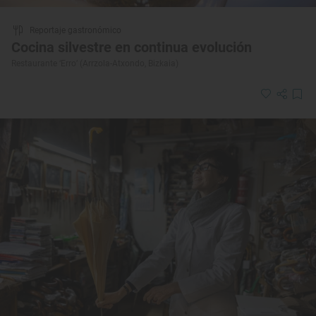
Reportaje gastronómico
Cocina silvestre en continua evolución
Restaurante ‘Erro’ (Arrzola-Atxondo, Bizkaia)