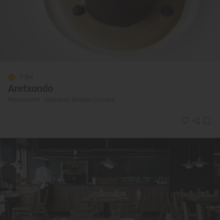
1 Sol
Aretxondo
Restaurante · Galdakao, Bizkaia/Vizcaya